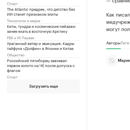
Спорт
The Atlantic предрек, что детство без
Как писал
ИИ станет признаком элиты
Технологии и медиа
медучреж
Киты, тундра и космические пейзажи:
могут пол
зачем ехать в восточную Арктику
РБК и УК Первая
Авторы
Теги
Ураганный ветер и эвакуация. Кадры
тайфуна «Долфин» в Японии и Китае
Общество
Российский пятиборец завоевал
Марин
первое золото на ЧЕ после допуска с
флагом
Спорт
Загрузить еще