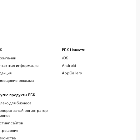
К
РБК Новости
компании
iOS
нтактная информация
Android
дакция
AppGallery
змещение рекламы
угие продукты РБК
лако для бизнеса
рпоративный регистратор
менов
стинг сайтов
г.решения
акомства