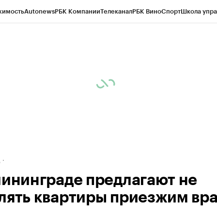
жимость
Autonews
РБК Компании
Телеканал
РБК Вино
Спорт
Школа упра
ипто
РБК Бизнес-среда
Дискуссионный клуб
Исследования
Кредитные 
рагентов
Политика
Экономика
Бизнес
Технологии и медиа
Финансы
Рын
д
лининграде предлагают не
лять квартиры приезжим вр