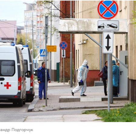
сандр Подгорчук