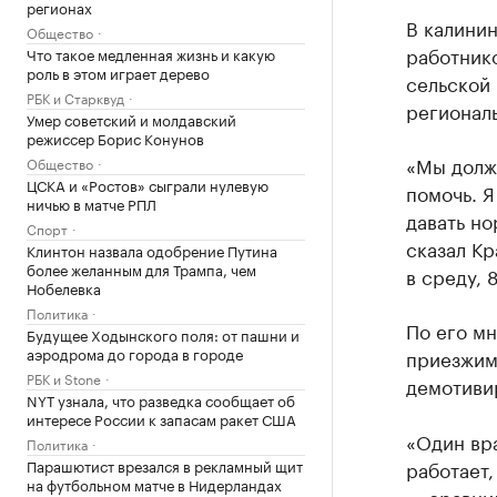
регионах
В калини
Общество
работнико
Что такое медленная жизнь и какую
роль в этом играет дерево
сельской
РБК и Старквуд
регионал
Умер советский и молдавский
режиссер Борис Конунов
«Мы долж
Общество
ЦСКА и «Ростов» сыграли нулевую
помочь. Я
ничью в матче РПЛ
давать но
Спорт
сказал Кр
Клинтон назвала одобрение Путина
более желанным для Трампа, чем
в среду, 
Нобелевка
Политика
По его мн
Будущее Ходынского поля: от пашни и
аэродрома до города в городе
приезжим
РБК и Stone
демотиви
NYT узнала, что разведка сообщает об
интересе России к запасам ракет США
«Один вра
Политика
Парашютист врезался в рекламный щит
работает,
на футбольном матче в Нидерландах
— сравни