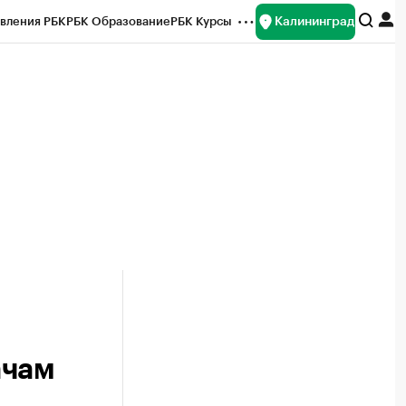
Калининград
вления РБК
РБК Образование
РБК Курсы
рейтинги
Франшизы
Газета
ок наличной валюты
ачам