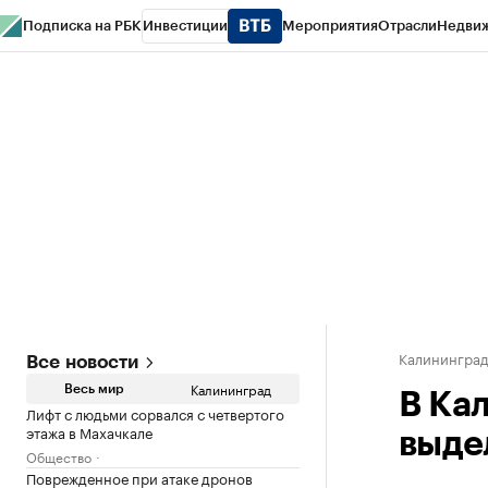
Подписка на РБК
Инвестиции
Мероприятия
Отрасли
Недви
РБК Life
Тренды
Визионеры
Национальные проекты
Город
Стиль
Кр
Спецпроекты СПб
Конференции СПб
Спецпроекты
Проверка конт
Калинингра
Все новости
Калининград
Весь мир
В Ка
Лифт с людьми сорвался с четвертого
этажа в Махачкале
выде
Общество
Поврежденное при атаке дронов