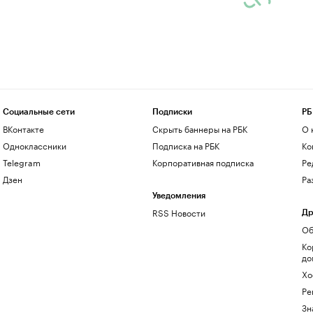
Социальные сети
Подписки
РБ
ВКонтакте
Скрыть баннеры на РБК
О 
Одноклассники
Подписка на РБК
Ко
Telegram
Корпоративная подписка
Ре
Дзен
Ра
Уведомления
RSS Новости
Др
Об
Ко
до
Хо
Ре
Зн