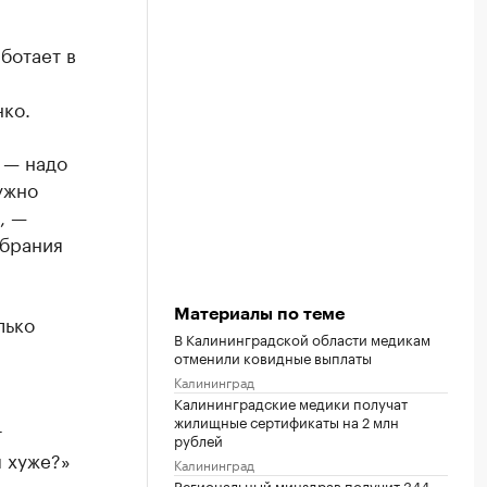
ботает в
ко.
 — надо
ужно
, —
обрания
Материалы по теме
лько
В Калининградской области медикам
отменили ковидные выплаты
Калининград
Калининградские медики получат
жилищные сертификаты на 2 млн
т
рублей
м хуже?»
Калининград
Региональный минздрав получит 344