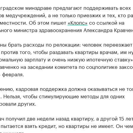
нградском минздраве предлагают поддерживать всех
в медучреждений, а не только приезжих и тех, кто ра
 местности. Об этом пишет
«Клопс»
со ссылкой на
ьного министра здравоохранения Александра Кравчен
ны брать расходы по релокации: человек переезжает
 против того, чтобы раздавать квартиры врачам, им н
рмальную зарплату и очень низкую ипотечную ставку»
авченко на заседании комитета по соцполитике закс
8 февраля.
ению, кадровая поддержка должна оказываться не то
. Нельзя, чтобы стимулирующие методы для одних
ровали других.
ч получил две недели назад квартиру, а другой 15 ле
 пытается взять кредит, но квартиры не имеет. Он че
л министр.