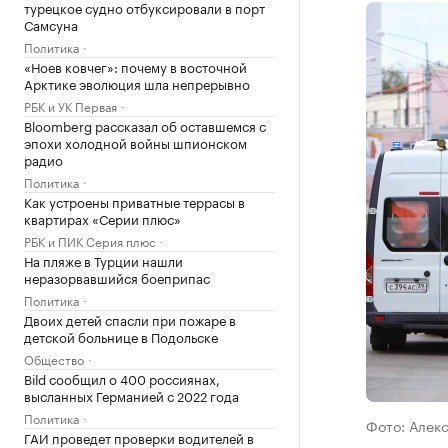
турецкое судно отбуксировали в порт
Самсуна
Политика
«Ноев ковчег»: почему в восточной
Арктике эволюция шла непрерывно
РБК и УК Первая
Bloomberg рассказал об оставшемся с
эпохи холодной войны шпионском
радио
Политика
Как устроены приватные террасы в
квартирах «Серии плюс»
РБК и ПИК Серия плюс
На пляже в Турции нашли
неразорвавшийся боеприпас
Политика
Двоих детей спасли при пожаре в
детской больнице в Подольске
Общество
Bild сообщил о 400 россиянах,
высланных Германией с 2022 года
Политика
Фото: Алек
ГАИ проведет проверки водителей в