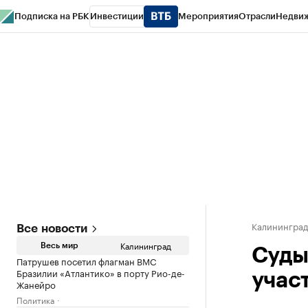
Подписка на РБК
Инвестиции
Мероприятия
Отрасли
Недви
РБК Life
Тренды
Визионеры
Национальные проекты
Город
Стиль
Кр
Спецпроекты СПб
Конференции СПб
Спецпроекты
Проверка конт
Калинингра
Все новости
Калининград
Весь мир
Суды
Патрушев посетил флагман ВМС
Бразилии «Атлантико» в порту Рио-де-
учас
Жанейро
Политика