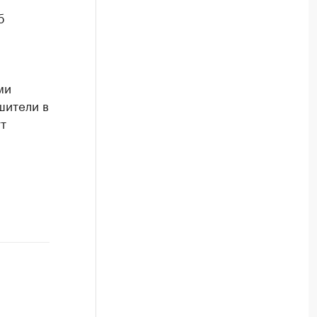
б
я
ми
шители в
т