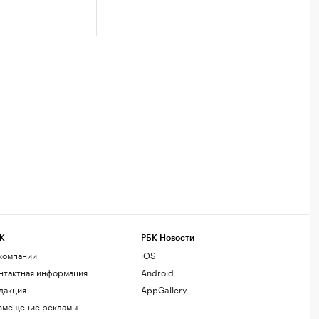
К
РБК Новости
компании
iOS
нтактная информация
Android
дакция
AppGallery
змещение рекламы