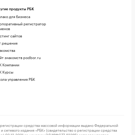
угие продукты РБК
лако для бизнеса
рпоративный регистратор
менов
стинг сайтов
г.решения
акомства
йт знакомств podbor.ru
К Компании
К Курсы
ола управления РБК
регистрации средства массовой информации выдано Федеральной
и сетевого издания «РБК» (свидетельство о регистрации средства
ор) 03.12.2021 за номером ЭЛ №ФС77-82385) сопровождаются