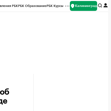
Калининград
вления РБК
РБК Образование
РБК Курсы
рейтинги
Франшизы
Газета
ок наличной валюты
 об
де