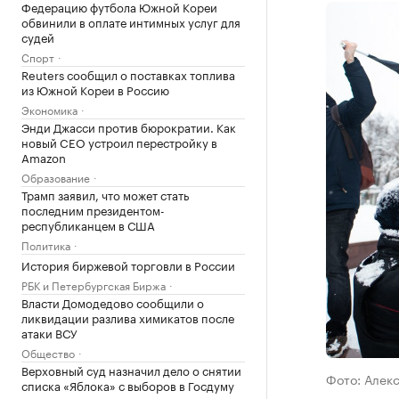
Федерацию футбола Южной Кореи
обвинили в оплате интимных услуг для
судей
Спорт
Reuters сообщил о поставках топлива
из Южной Кореи в Россию
Экономика
Энди Джасси против бюрократии. Как
новый CEO устроил перестройку в
Amazon
Образование
Трамп заявил, что может стать
последним президентом-
республиканцем в США
Политика
История биржевой торговли в России
РБК и Петербургская Биржа
Власти Домодедово сообщили о
ликвидации разлива химикатов после
атаки ВСУ
Общество
Верховный суд назначил дело о снятии
Фото: Алек
списка «Яблока» с выборов в Госдуму