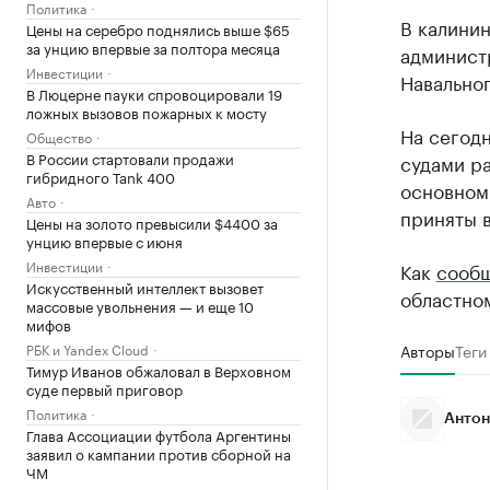
Политика
В калини
Цены на серебро поднялись выше $65
за унцию впервые за полтора месяца
админист
Инвестиции
Навальног
В Люцерне пауки спровоцировали 19
ложных вызовов пожарных к мосту
На сегод
Общество
В России стартовали продажи
судами ра
гибридного Tank 400
основном
Авто
приняты 
Цены на золото превысили $4400 за
унцию впервые с июня
Инвестиции
Как
сооб
Искусственный интеллект вызовет
областном
массовые увольнения — и еще 10
мифов
РБК и Yandex Cloud
Авторы
Теги
Тимур Иванов обжаловал в Верховном
суде первый приговор
Политика
Антон
Глава Ассоциации футбола Аргентины
заявил о кампании против сборной на
ЧМ