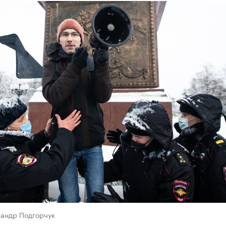
сандр Подгорчук