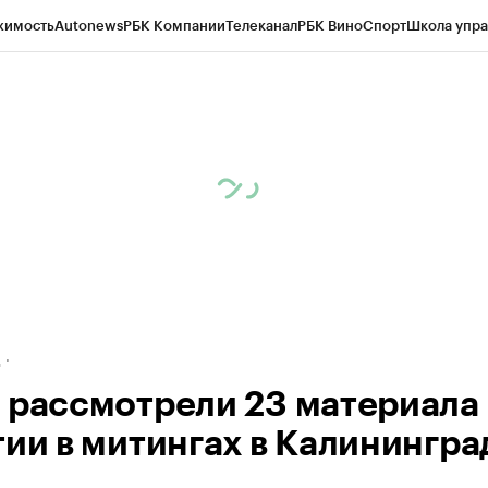
жимость
Autonews
РБК Компании
Телеканал
РБК Вино
Спорт
Школа упра
ипто
РБК Бизнес-среда
Дискуссионный клуб
Исследования
Кредитные 
рагентов
Политика
Экономика
Бизнес
Технологии и медиа
Финансы
Рын
д
 рассмотрели 23 материала
тии в митингах в Калинингра