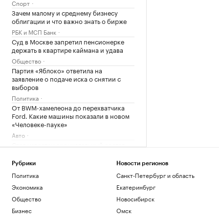
Спорт
Зачем малому и среднему бизнесу
облигации и что важно знать о бирже
РБК и МСП Банк
Суд в Москве запретил пенсионерке
держать в квартире каймана и удава
Общество
Партия «Яблоко» ответила на
заявление о подаче иска о снятии с
выборов
Политика
От BWM-хамелеона до перехватчика
Ford. Какие машины показали в новом
«Человеке-пауке»
Авто
Стал известен окончательный состав
юниоров на этап Гран-при ISU в Китае
Спорт
Рубрики
Новости регионов
Политика
Санкт-Петербург и область
Загрузить еще
Экономика
Екатеринбург
Общество
Новосибирск
Бизнес
Омск