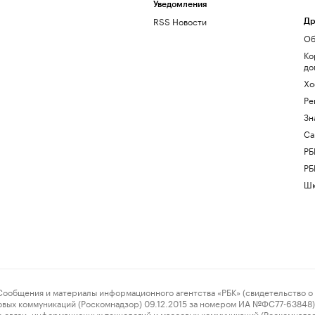
Уведомления
RSS Новости
Др
Об
Ко
до
Хо
Ре
Зн
Са
РБ
РБ
Шк
ения и материалы информационного агентства «РБК» (свидетельство о 
овых коммуникаций (Роскомнадзор) 09.12.2015 за номером ИА №ФС77-63848) 
 связи, информационных технологий и массовых коммуникаций (Роскомнадз