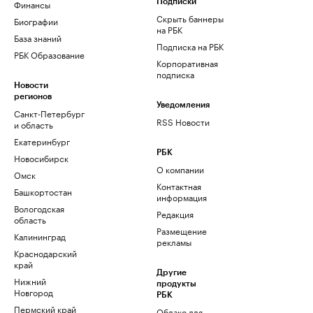
Финансы
Подписки
Скрыть баннеры
Биографии
на РБК
База знаний
Подписка на РБК
РБК Образование
Корпоративная
подписка
Новости
регионов
Уведомления
Санкт-Петербург
RSS Новости
и область
Екатеринбург
РБК
Новосибирск
О компании
Омск
Контактная
Башкортостан
информация
Вологодская
Редакция
область
Размещение
Калининград
рекламы
Краснодарский
край
Другие
Нижний
продукты
Новгород
РБК
Пермский край
Облако для