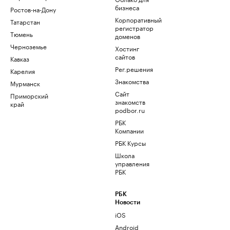
бизнеса
Ростов-на-Дону
Корпоративный
Татарстан
регистратор
Тюмень
доменов
Черноземье
Хостинг
сайтов
Кавказ
Рег.решения
Карелия
Знакомства
Мурманск
Сайт
Приморский
знакомств
край
podbor.ru
РБК
Компании
РБК Курсы
Школа
управления
РБК
РБК
Новости
iOS
Android