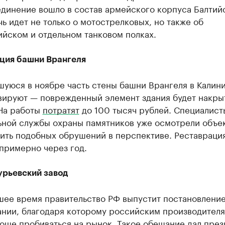
единение вошло в состав армейского корпуса Балтий
чь идет не только о мотострелковых, но также об
йском и отдельном танковом полках.
ция башни Врангеля
уюся в ноябре часть стены башни Врангеля в Калин
вируют — поврежденный элемент здания будет накры
На работы
потратят
до 100 тысяч рублей. Специалист
ьной службы охраны памятников уже осмотрели объек
тить подобных обрушений в перспективе. Реставраци
примерно через год.
урьевский завод
шее время правительство РФ выпустит постановление
ании, благодаря которому российским производител
още пробиваться на рынок. Такое обещание дал през