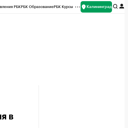
Калининград
вления РБК
РБК Образование
РБК Курсы
рейтинги
Франшизы
Газета
ок наличной валюты
я в