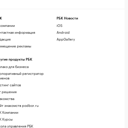
К
РБК Новости
компании
iOS
нтактная информация
Android
дакция
AppGallery
змещение рекламы
угие продукты РБК
лако для бизнеса
рпоративный регистратор
менов
стинг сайтов
г.решения
акомства
йт знакомств podbor.ru
К Компании
К Курсы
ола управления РБК