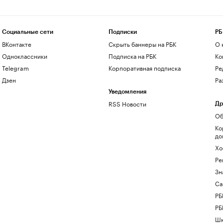
Социальные сети
Подписки
РБ
ВКонтакте
Скрыть баннеры на РБК
О 
Одноклассники
Подписка на РБК
Ко
Telegram
Корпоративная подписка
Ре
Дзен
Ра
Уведомления
RSS Новости
Др
Об
Ко
до
Хо
Ре
Зн
Са
РБ
РБ
Шк