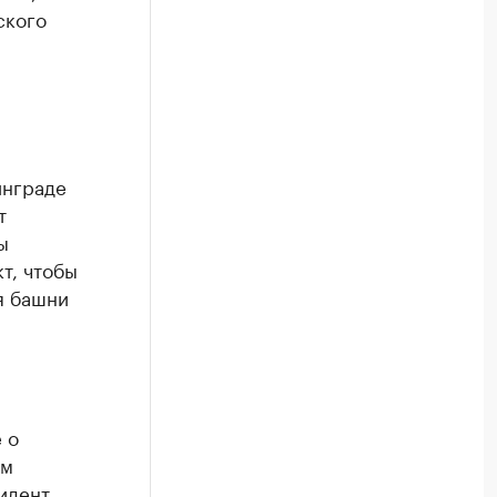
ского
инграде
т
ы
т, чтобы
я башни
 о
ям
идент