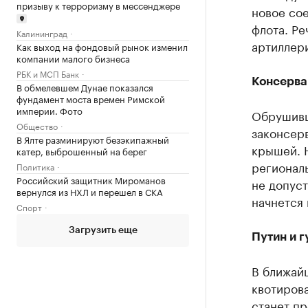
призыву к терроризму в мессенджере
новое со
флота. Ре
Калининград
артиллери
Как выход на фондовый рынок изменил
компании малого бизнеса
РБК и МСП Банк
Консерва
В обмелевшем Дунае показался
фундамент моста времен Римской
империи. Фото
Обрушивш
Общество
законсер
В Ялте разминируют безэкипажный
крышей. 
катер, выброшенный на берег
регионал
Политика
Российский защитник Мироманов
не допус
вернулся из НХЛ и перешел в СКА
начнется 
Спорт
Загрузить еще
Путин и г
В ближай
квотиров
станет пр