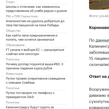
Спорт
Школы с отличием: как изменилось
представление об учебе рядом с домом
Фото: pixa
РБК и ПИК Серия плюс
Альпинистам не удалось добраться до
тела Наговициной на пике Победы
Коронави
Общество
Как найти свое предназначение и
По
данны
понять, чем хочется заниматься
Образование
Калинингр
FT узнала о выборе ЕС — расширяться
заболевш
«сейчас или никогда»
15 пациен
Политика
скончалис
Почему доллар поднялся выше ₽82: 3
причины падения курса рубля
Инвестиции
Ответ на
Путин провел оперативное совещание
с членами Совбеза
Политика
Вооружен
Путин поговорил по телефону с
дивизию в
президентом ОАЭ
сухопутны
Политика
командую
Калининградку будут судить за