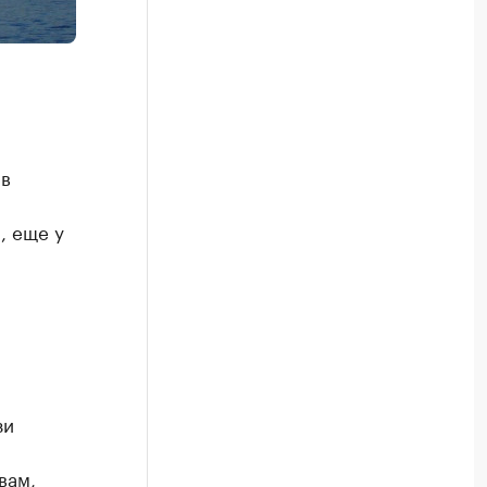
 в
, еще у
зи
вам,