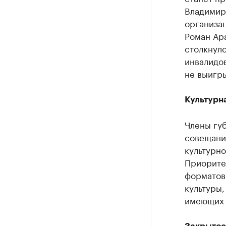
Владимир
организац
Роман Ара
столкнулс
инвалидов
не выигры
Культурна
Члены губ
совещан
культурно
Приорите
форматов
культуры,
имеющих 