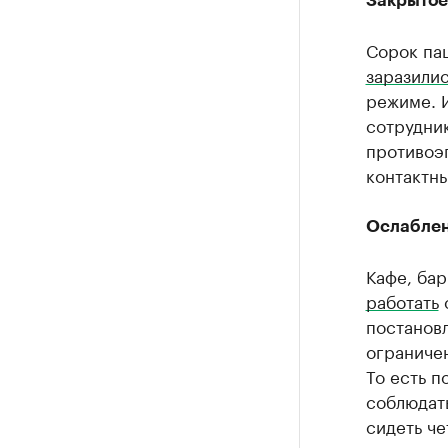
Закрытое
Сорок па
заразили
режиме. 
сотрудни
противоэ
контактны
Ослаблен
Кафе, ба
работать
с
постановл
ограничен
То есть п
соблюдать
сидеть че