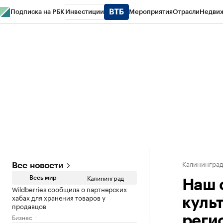
Подписка на РБК
Инвестиции
Мероприятия
Отрасли
Недви
РБК Life
Тренды
Визионеры
Национальные проекты
Город
Стиль
Кр
Спецпроекты СПб
Конференции СПб
Спецпроекты
Проверка конт
Калинингра
Все новости
Калининград
Весь мир
Наш 
Wildberries сообщила о партнерских
хабах для хранения товаров у
куль
продавцов
Бизнес
реги