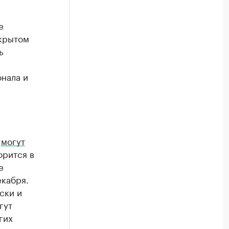
е
акрытом
ь
нала и
я
могут
орится в
е
екабря.
ски и
гут
гих