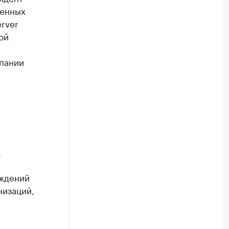
венных
rver
ой
мпании
.
еждений
низаций,