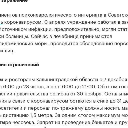
 заражение
циентов психоневрологического интерната в Советск
сь
коронавирусом. С апреля учреждение работал в з
Источником инфекции, предположительно, могли стат
ки больницы. Сейчас в лечебнице принимаются
пидемические меры, проводится обследование персо
х лиц.
ие ограничений
ры и рестораны Калининградской области с 7 декабр
 6:00 до 23 часов, а не с 6:00 до 21:00. Об этом гов
ении правительства региона от 30 ноября. Остальны
ия в связи с коронавирусом остаются в силе до 31 д
осетители и персонал по-прежнему должны носить ма
 дистанцию 1,5 метра. За одним столом максимум мо
тыре человека. Запрет на проведение банкетов и дру