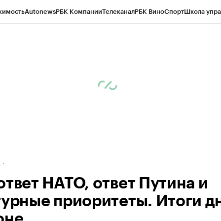
жимость
Autonews
РБК Компании
Телеканал
РБК Вино
Спорт
Школа упра
ипто
РБК Бизнес-среда
Дискуссионный клуб
Исследования
Кредитные 
рагентов
Политика
Экономика
Бизнес
Технологии и медиа
Финансы
Рын
д
ответ НАТО, ответ Путина и
турные приоритеты. Итоги дн
оне