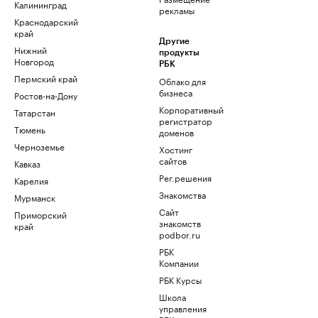
Калининград
рекламы
Краснодарский
край
Другие
Нижний
продукты
Новгород
РБК
Пермский край
Облако для
бизнеса
Ростов-на-Дону
Корпоративный
Татарстан
регистратор
Тюмень
доменов
Черноземье
Хостинг
сайтов
Кавказ
Рег.решения
Карелия
Знакомства
Мурманск
Сайт
Приморский
знакомств
край
podbor.ru
РБК
Компании
РБК Курсы
Школа
управления