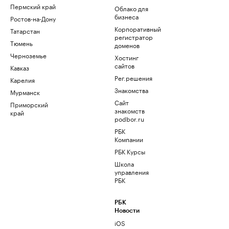
Пермский край
Облако для
бизнеса
Ростов-на-Дону
Корпоративный
Татарстан
регистратор
Тюмень
доменов
Черноземье
Хостинг
сайтов
Кавказ
Рег.решения
Карелия
Знакомства
Мурманск
Сайт
Приморский
знакомств
край
podbor.ru
РБК
Компании
РБК Курсы
Школа
управления
РБК
РБК
Новости
iOS