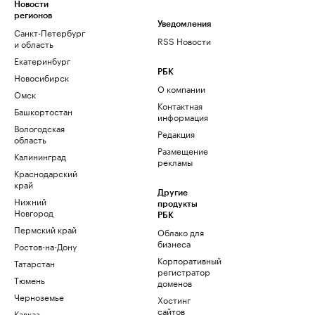
Новости
регионов
Уведомления
Санкт-Петербург
RSS Новости
и область
Екатеринбург
РБК
Новосибирск
О компании
Омск
Контактная
Башкортостан
информация
Вологодская
Редакция
область
Размещение
Калининград
рекламы
Краснодарский
край
Другие
Нижний
продукты
Новгород
РБК
Пермский край
Облако для
бизнеса
Ростов-на-Дону
Корпоративный
Татарстан
регистратор
Тюмень
доменов
Черноземье
Хостинг
сайтов
Кавказ