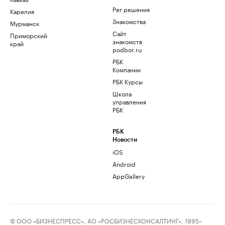
Рег.решения
Карелия
Знакомства
Мурманск
Сайт
Приморский
знакомств
край
podbor.ru
РБК
Компании
РБК Курсы
Школа
управления
РБК
РБК
Новости
iOS
Android
AppGallery
© ООО «БИЗНЕСПРЕСС», АО «РОСБИЗНЕСКОНСАЛТИНГ», 1995–