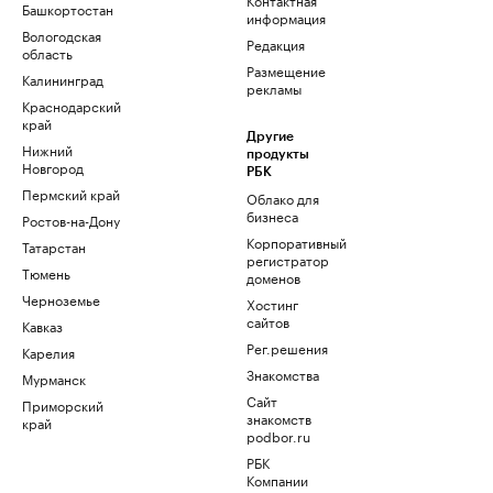
Башкортостан
информация
Вологодская
Редакция
область
Размещение
Калининград
рекламы
Краснодарский
край
Другие
Нижний
продукты
Новгород
РБК
Пермский край
Облако для
бизнеса
Ростов-на-Дону
Корпоративный
Татарстан
регистратор
Тюмень
доменов
Черноземье
Хостинг
сайтов
Кавказ
Рег.решения
Карелия
Знакомства
Мурманск
Сайт
Приморский
знакомств
край
podbor.ru
РБК
Компании