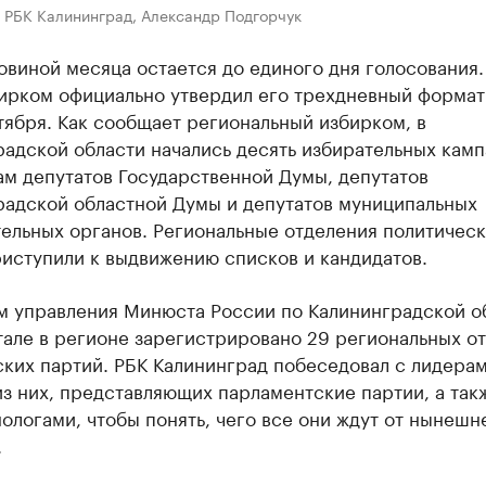
 РБК Калининград, Александр Подгорчук
овиной месяца остается до единого дня голосования.
ирком официально утвердил его трехдневный формат 
тября. Как сообщает региональный избирком, в
радской области начались десять избирательных кам
ам депутатов Государственной Думы, депутатов
радской областной Думы и депутатов муниципальных
ельных органов. Региональные отделения политичес
иступили к выдвижению списков и кандидатов.
м управления Минюста России по Калининградской о
ртале в регионе зарегистрировано 29 региональных о
ских партий. РБК Калининград побеседовал с лидера
з них, представляющих парламентские партии, а так
ологами, чтобы понять, чего все они ждут от нынешн
.