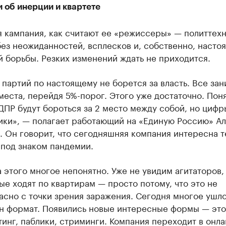
 об инерции и квартете
 кампания, как считают ее «режиссеры» — политтехн
ез неожиданностей, всплесков и, собственно, насто
 борьбы. Резких изменений ждать не приходится.
 партий по настоящему не борется за власть. Все за
еста, перейдя 5%-порог. Этого уже достаточно. Поня
ПР будут бороться за 2 место между собой, но цифр
лики», — полагает работающий на «Единую Россию» А
 Он говорит, что сегодняшняя компания интересна т
 под знаком пандемии.
а этого многое непонятно. Уже не увидим агитаторов,
ые ходят по квартирам — просто потому, что это не
асно с точки зрения заражения. Сегодня многое ушло
н формат. Появились новые интересные формы — это
тинг, паблики, стриминги. Компания переходит в онла