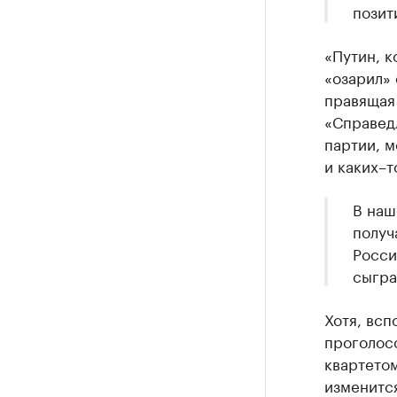
позит
«Путин, к
«озарил» 
правящая 
«Справедл
партии, м
и каких–т
В наш
получ
Росси
сыгра
Хотя, всп
проголосо
квартетом
изменитс