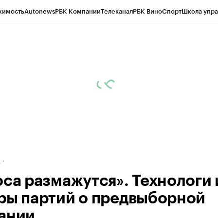
жимость
Autonews
РБК Компании
Телеканал
РБК Вино
Спорт
Школа упра
ипто
РБК Бизнес-среда
Дискуссионный клуб
Исследования
Кредитные 
рагентов
Политика
Экономика
Бизнес
Технологии и медиа
Финансы
Рын
д
оса размажутся». Технологи 
ры партий о предвыборной
ании