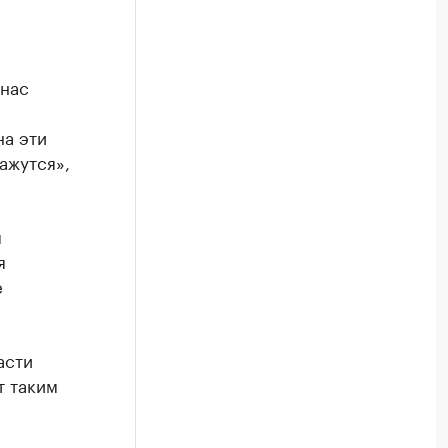
 нас
на эти
ажутся»,
ы
я
е
асти
т таким
е