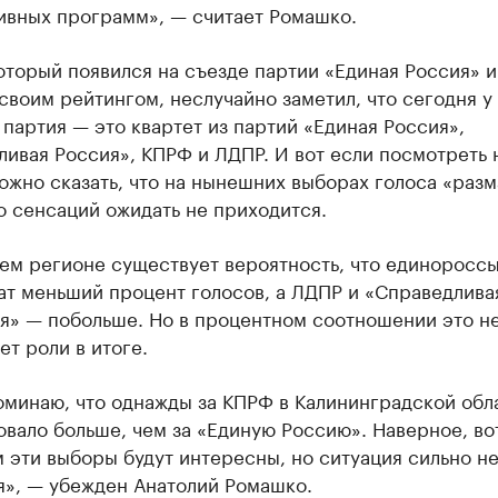
ивных программ», — считает Ромашко.
оторый появился на съезде партии «Единая Россия» и
своим рейтингом, неслучайно заметил, что сегодня у
партия — это квартет из партий «Единая Россия»,
ивая Россия», КПРФ и ЛДПР. И вот если посмотреть 
ожно сказать, что на нынешних выборах голоса «разм
о сенсаций ожидать не приходится.
ем регионе существует вероятность, что единоросс
ат меньший процент голосов, а ЛДПР и «Справедлива
я» — побольше. Но в процентном соотношении это н
ет роли в итоге.
оминаю, что однажды за КПРФ в Калининградской обл
вало больше, чем за «Единую Россию». Наверное, во
 эти выборы будут интересны, но ситуация сильно н
я», — убежден Анатолий Ромашко.