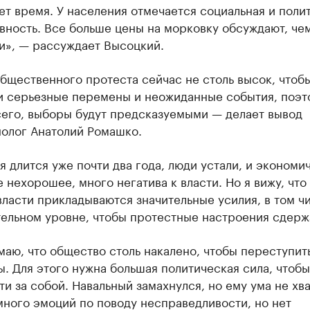
ет время. У населения отмечается социальная и поли
вность. Все больше цены на морковку обсуждают, че
и», — рассуждает Высоцкий.
бщественного протеста сейчас не столь высок, чтоб
и серьезные перемены и неожиданные события, поэт
сего, выборы будут предсказуемыми — делает вывод
нолог Анатолий Ромашко.
 длится уже почти два года, люди устали, и экономи
 нехорошее, много негатива к власти. Но я вижу, что
ласти прикладываются значительные усилия, в том чи
ельном уровне, чтобы протестные настроения сдерж
маю, что общество столь накалено, чтобы переступит
ы. Для этого нужна большая политическая сила, чтобы
ти за собой. Навальный замахнулся, но ему ума не хва
много эмоций по поводу несправедливости, но нет