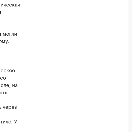
тическая
м
ы могли
ому,
ческое
 со
сле, на
ать.
ь через
тило. У