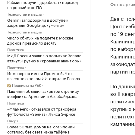
Кабмин поручил доработать переход
Фото: архив
на российское ПО
Технологии и медиа
Два с пол
Gemini заподозрили в доступе к
Центризб
закрытым Google-документам
Технологии и медиа
по 19 сен
Число сбитых на подлете к Москве
Калининг
дронов превысило десять
по выбор
Политика
Калининг
МИД России заявил о попытках Запада
втянуть Грузию в «кровавые авантюры»
законодат
Политика
партий пр
Инженер по имени Прометей. Что
известно о новом ИИ-стартапе Безоса
По данны
Подписка на РБК
Пашинян объявил закрытой страницу
во II ква
конфликта Армении и Азербайджана
политиче
Политика
крупных и
«Фламенго» отказался от трансфера
футболиста «Зенита» Луиса Энрике
политтехн
Спорт
кампании
Более 50 тыс. домов на юге Японии
остались без света из-за тайфуна