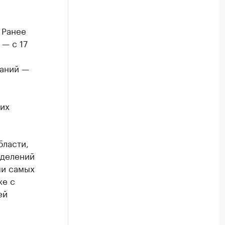
 Ранее
— с 17
паний —
ких
бласти,
тделений
ми самых
же с
ей