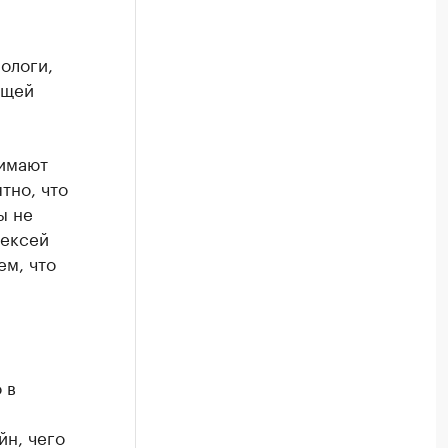
ологи,
ящей
нимают
тно, что
ы не
лексей
ем, что
 в
йн, чего