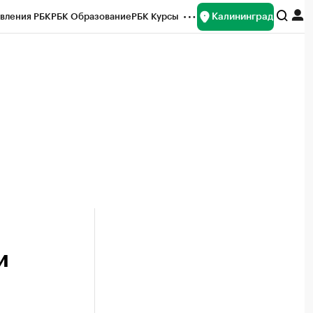
Калининград
вления РБК
РБК Образование
РБК Курсы
рейтинги
Франшизы
Газета
ок наличной валюты
и