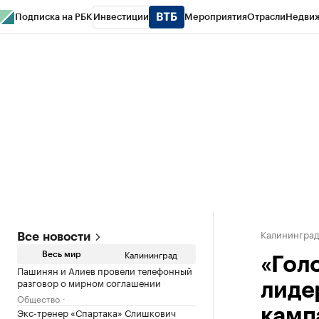
Подписка на РБК
Инвестиции
Мероприятия
Отрасли
Недви
РБК Life
Тренды
Визионеры
Национальные проекты
Город
Стиль
Кр
Спецпроекты СПб
Конференции СПб
Спецпроекты
Проверка конт
Калинингра
Все новости
Калининград
Весь мир
«Гол
Пашинян и Алиев провели телефонный
разговор о мирном соглашении
лиде
Общество
Экс-тренер «Спартака» Слишкович
камп