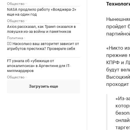
Общество
Технологи
NASA продлило работу «Вояджера-2»
еще на один год
Нынешняя
Общество
пройдет б
Axios рассказал, как Трамп оказался в
ловушке из-за войны и памятников
партийной
Политика
✍🏻 Насколько ваш авторитет зависит от
«Никто из
атрибутов престижа? Проверьте себя
прежние м
FT узнала об «убежище от
КПРФ и ЛД
апокалипсиса» в Аргентине для IT-
будут ве
миллиардеров
Высоцкий.
Общество
проходит
Загрузить еще
«Из-з
котор
безоп
онлай
тарге