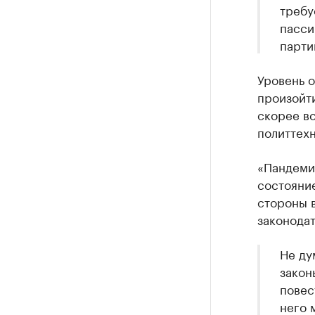
требу
пасси
парти
Уровень о
произойт
скорее в
политтех
«Пандемия
состояние
стороны в
законодат
Не ду
закон
повес
него 