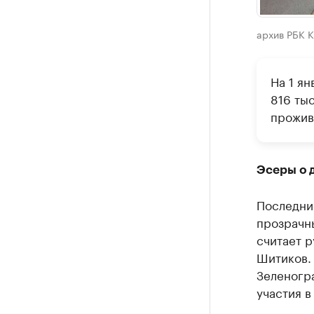
архив РБК 
На 1 ян
816 тыс
прожив
Эсеры о 
Последни
прозрачны
считает 
Шитиков. 
Зеленогра
участия в