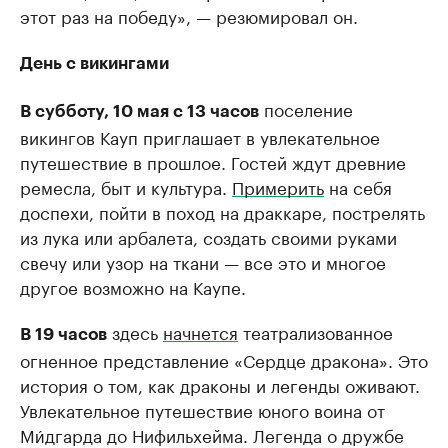
этот раз на победу», — резюмировал он.
День с викингами
поселение
В субботу, 10 мая с 13 часов
викингов Кауп приглашает в увлекательное
путешествие в прошлое. Гостей ждут древние
ремесла, быт и культура.
Примерить
на себя
доспехи, пойти в поход на драккаре, пострелять
из лука или арбалета, создать своими руками
свечу или узор на ткани — все это и многое
другое возможно на Каупе.
здесь
начнется
театрализованное
В 19 часов
огненное представление «Сердце дракона». Это
история о том, как драконы и легенды оживают.
Увлекательное путешествие юного воина от
Ми́дгарда до Нифильхeйма. Легенда о дружбе