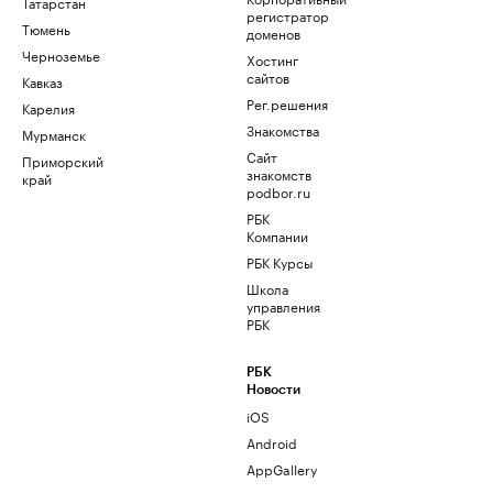
Татарстан
регистратор
Тюмень
доменов
Черноземье
Хостинг
сайтов
Кавказ
Рег.решения
Карелия
Знакомства
Мурманск
Сайт
Приморский
знакомств
край
podbor.ru
РБК
Компании
РБК Курсы
Школа
управления
РБК
РБК
Новости
iOS
Android
AppGallery