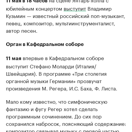
11 мая в 18 часов
юбилейным концертом
выступит
Владимир
Кузьмин — известный российский поп-музыкант,
певец, композитор, мультиинструменталист,
автор песен.
Орган в Кафедральном соборе
впервые в Кафедральном соборе
11 мая
выступит Стефано Моларди (Италия/
Швейцария). В программе «Три столетия
органной музыки Германии» прозвучат
произведения М. Регера, И.С. Баха, Ф. Листа.
Мало кому известно, что симфоническую
фантазию и фугу Регер хотел сделать
программным сочинением. До сих пор
сохранился набросок, поясняющий содержание:
композитор связывал музыку с первой частью