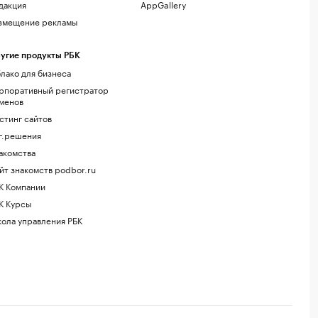
дакция
AppGallery
змещение рекламы
угие продукты РБК
лако для бизнеса
рпоративный регистратор
менов
стинг сайтов
г.решения
акомства
йт знакомств podbor.ru
К Компании
К Курсы
ола управления РБК