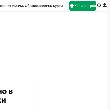
Калининград
вления РБК
РБК Образование
РБК Курсы
рейтинги
Франшизы
Газета
ок наличной валюты
о в
ки