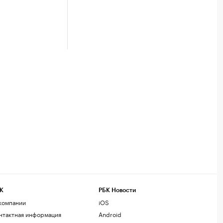
К
РБК Новости
компании
iOS
нтактная информация
Android