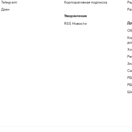
Telegram
Корпоративная подписка
Ре
Дзен
Ра
Уведомления
RSS Новости
Др
Об
Ко
до
Хо
Ре
Зн
Са
РБ
РБ
Шк