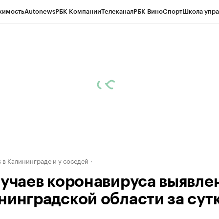
жимость
Autonews
РБК Компании
Телеканал
РБК Вино
Спорт
Школа упра
ипто
РБК Бизнес-среда
Дискуссионный клуб
Исследования
Кредитные 
рагентов
Политика
Экономика
Бизнес
Технологии и медиа
Финансы
Рын
 в Калининграде и у соседей
лучаев коронавируса выявлен
нинградской области за сут