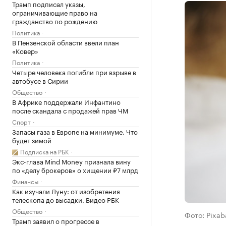
Трамп подписал указы,
ограничивающие право на
гражданство по рождению
Политика
В Пензенской области ввели план
«Ковер»
Политика
Четыре человека погибли при взрыве в
автобусе в Сирии
Общество
В Африке поддержали Инфантино
после скандала с продажей прав ЧМ
Спорт
Запасы газа в Европе на минимуме. Что
будет зимой
Подписка на РБК
Экс-глава Mind Money признала вину
по «делу брокеров» о хищении ₽7 млрд
Финансы
Как изучали Луну: от изобретения
телескопа до высадки. Видео РБК
Общество
Фото: Pixa
Трамп заявил о прогрессе в