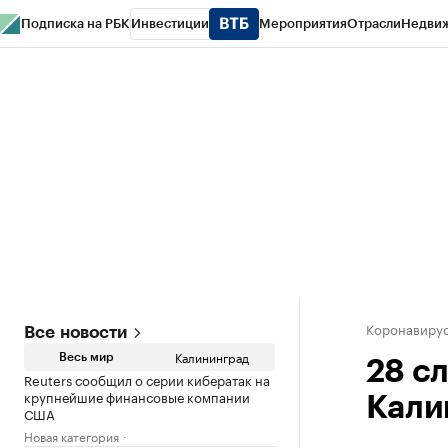
Подписка на РБК
Инвестиции
Мероприятия
Отрасли
Недви
РБК Life
Тренды
Визионеры
Национальные проекты
Город
Стиль
Кр
Спецпроекты СПб
Конференции СПб
Спецпроекты
Проверка конт
Коронавирус
Все новости
Калининград
Весь мир
28 с
Reuters сообщил о серии кибератак на
крупнейшие финансовые компании
Кали
США
Новая категория