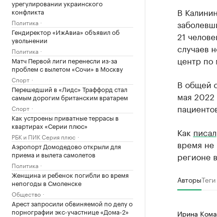
урегулировании украинского
В Калинин
конфликта
заболевши
Политика
Гендиректор «ИжАвиа» объявил об
21 челове
увольнении
случаев 
Политика
центр по 
Матч Первой лиги перенесли из-за
проблем с вылетом «Сочи» в Москву
Спорт
В общей с
Перешедший в «Лидс» Траффорд стал
мая 2022 
самым дорогим британским вратарем
пациентов
Спорт
Как устроены приватные террасы в
квартирах «Серии плюс»
Как
писал
РБК и ПИК Серия плюс
время не 
Аэропорт Домодедово открыли для
приема и вылета самолетов
регионе в
Политика
Женщина и ребенок погибли во время
Авторы
Теги
непогоды в Смоленске
Общество
Арест запросили обвиняемой по делу о
порнографии экс-участнице «Дома-2»
Ирина Кома