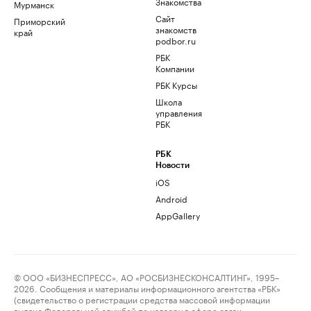
Знакомства
Мурманск
Сайт
Приморский
знакомств
край
podbor.ru
РБК
Компании
РБК Курсы
Школа
управления
РБК
РБК
Новости
iOS
Android
AppGallery
© ООО «БИЗНЕСПРЕСС», АО «РОСБИЗНЕСКОНСАЛТИНГ», 1995–
2026. Сообщения и материалы информационного агентства «РБК»
(свидетельство о регистрации средства массовой информации
выдано Федеральной службой по надзору в сфере связи,