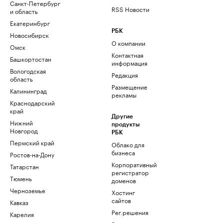
Санкт-Петербург
RSS Новости
и область
Екатеринбург
РБК
Новосибирск
О компании
Омск
Контактная
Башкортостан
информация
Вологодская
Редакция
область
Размещение
Калининград
рекламы
Краснодарский
край
Другие
Нижний
продукты
Новгород
РБК
Пермский край
Облако для
бизнеса
Ростов-на-Дону
Корпоративный
Татарстан
регистратор
Тюмень
доменов
Черноземье
Хостинг
сайтов
Кавказ
Рег.решения
Карелия