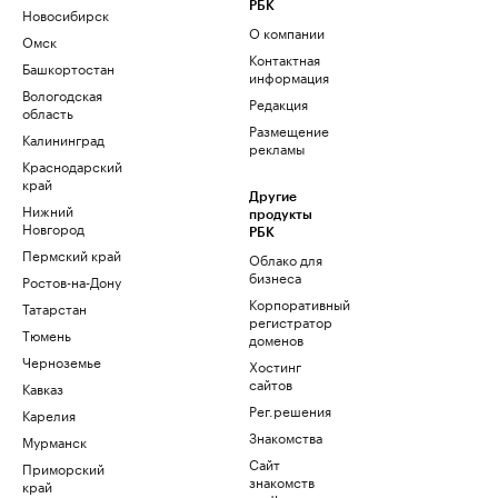
РБК
Новосибирск
О компании
Омск
Контактная
Башкортостан
информация
Вологодская
Редакция
область
Размещение
Калининград
рекламы
Краснодарский
край
Другие
Нижний
продукты
Новгород
РБК
Пермский край
Облако для
бизнеса
Ростов-на-Дону
Корпоративный
Татарстан
регистратор
Тюмень
доменов
Черноземье
Хостинг
сайтов
Кавказ
Рег.решения
Карелия
Знакомства
Мурманск
Сайт
Приморский
знакомств
край