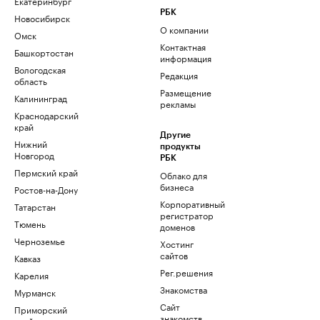
Екатеринбург
РБК
Новосибирск
О компании
Омск
Контактная
Башкортостан
информация
Вологодская
Редакция
область
Размещение
Калининград
рекламы
Краснодарский
край
Другие
Нижний
продукты
Новгород
РБК
Пермский край
Облако для
бизнеса
Ростов-на-Дону
Корпоративный
Татарстан
регистратор
Тюмень
доменов
Черноземье
Хостинг
сайтов
Кавказ
Рег.решения
Карелия
Знакомства
Мурманск
Сайт
Приморский
знакомств