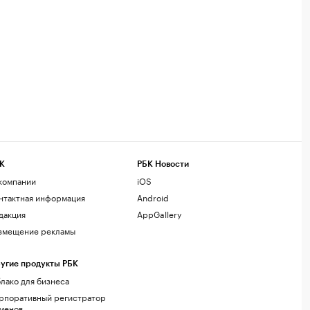
К
РБК Новости
компании
iOS
нтактная информация
Android
дакция
AppGallery
змещение рекламы
угие продукты РБК
лако для бизнеса
рпоративный регистратор
менов