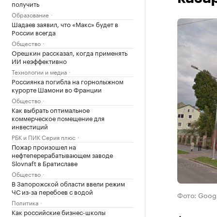
получить
Образование
Шадаев заявил, что «Макс» будет в
России всегда
Общество
Орешкин рассказал, когда применять
ИИ неэффективно
Технологии и медиа
Россиянка погибла на горнолыжном
курорте Шамони во Франции
Общество
Как выбрать оптимальное
коммерческое помещение для
инвестиций
РБК и ПИК Серия плюс
Пожар произошел на
нефтеперерабатывающем заводе
Slovnaft в Братиславе
Общество
В Запорожской области ввели режим
ЧС из-за перебоев с водой
Фото: Goog
Политика
Как российские бизнес-школы