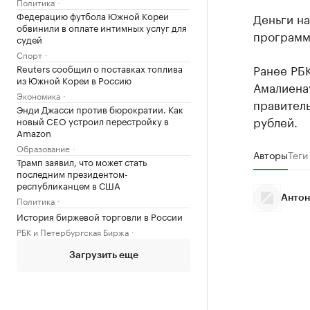
Политика
Федерацию футбола Южной Кореи
Деньги на
обвинили в оплате интимных услуг для
программ
судей
Спорт
Ранее РБ
Reuters сообщил о поставках топлива
из Южной Кореи в Россию
Амалиенау
Экономика
правитель
Энди Джасси против бюрократии. Как
рублей.
новый CEO устроил перестройку в
Amazon
Образование
Авторы
Теги
Трамп заявил, что может стать
последним президентом-
республиканцем в США
Антон
Политика
История биржевой торговли в России
РБК и Петербургская Биржа
Загрузить еще