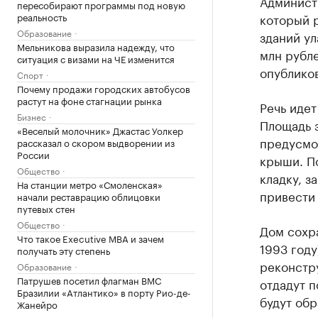
Админист
пересобирают программы под новую
реальность
который 
Образование
зданий ул
Мельникова выразила надежду, что
млн рубл
ситуация с визами на ЧЕ изменится
опублико
Спорт
Почему продажи городских автобусов
растут на фоне стагнации рынка
Речь идет
Бизнес
Площадь 
«Веселый молочник» Джастас Уолкер
предусмот
рассказал о скором выдворении из
России
крыши. П
Общество
кладку, з
На станции метро «Смоленская»
привести
начали реставрацию облицовки
путевых стен
Общество
Дом сохр
Что такое Executive MBA и зачем
1993 году
получать эту степень
реконстру
Образование
Патрушев посетил флагман ВМС
отдадут п
Бразилии «Атлантико» в порту Рио-де-
будут обр
Жанейро