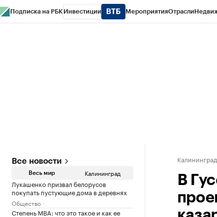
Подписка на РБК
Инвестиции
Мероприятия
Отрасли
Недви
РБК Life
Тренды
Визионеры
Национальные проекты
Город
Стиль
Кр
Спецпроекты СПб
Конференции СПб
Спецпроекты
Проверка конт
Калинингра
Все новости
Калининград
Весь мир
В Гу
Лукашенко призвал белорусов
покупать пустующие дома в деревнях
прое
Общество
Степень MBA: что это такое и как ее
каза