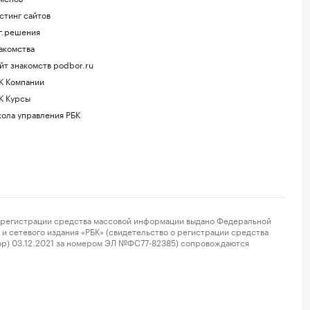
стинг сайтов
г.решения
акомства
йт знакомств podbor.ru
К Компании
К Курсы
ола управления РБК
регистрации средства массовой информации выдано Федеральной
и сетевого издания «РБК» (свидетельство о регистрации средства
ор) 03.12.2021 за номером ЭЛ №ФС77-82385) сопровождаются