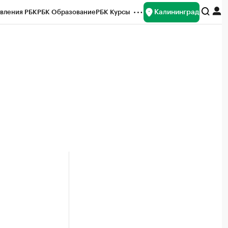
Калининград
вления РБК
РБК Образование
РБК Курсы
рейтинги
Франшизы
Газета
ок наличной валюты