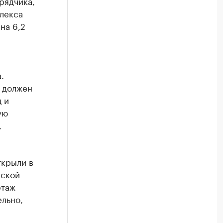
рядчика,
лекса
на 6,2
.
 должен
 и
ую
,
ткрыли в
еской
этаж
ельно,