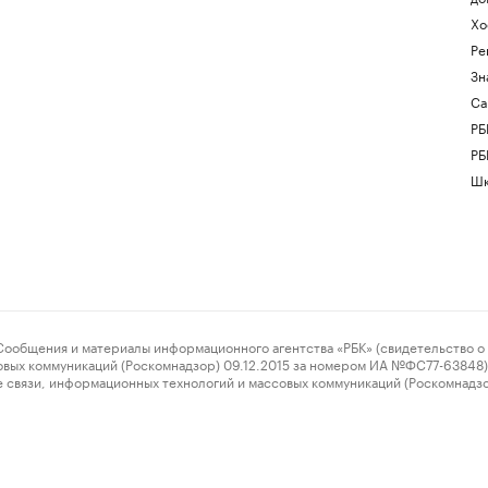
Хо
Ре
Зн
Са
РБ
РБ
Шк
ения и материалы информационного агентства «РБК» (свидетельство о 
овых коммуникаций (Роскомнадзор) 09.12.2015 за номером ИА №ФС77-63848) 
 связи, информационных технологий и массовых коммуникаций (Роскомнадз