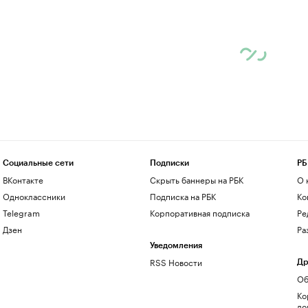
Социальные сети
Подписки
РБ
ВКонтакте
Скрыть баннеры на РБК
О 
Одноклассники
Подписка на РБК
Ко
Telegram
Корпоративная подписка
Ре
Дзен
Ра
Уведомления
RSS Новости
Др
Об
Ко
до