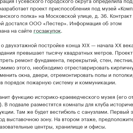
рация Гусевского городского округа определила под
разработает проект приспособления под музей «Комп
анского полка» на Московской улице, д. 36. Контракт 
ей достался ООО «Лестер». Информация об этом
вана на сайте
госзакупок
.
 о двухэтажной постройке конца XIX — начала XX века
здания превышает тысячу квадратных метров. Проект
реть ремонт фундамента, перекрытий, стен, лестниц
омимо этого, необходимо отреставрировать кирпичн
аменить окна, двери, отремонтировать полы и потолки
 в порядок пожарную систему и коммуникации.
анит функцию историко-краеведческого музея (его о
). В подвале разместятся комнаты для клуба историч
кции. Там же будет вестибюль с санузлами. Первый 
од выставочною зону. На втором этаже, предположит
азовательные центры, хранилище и офисы.