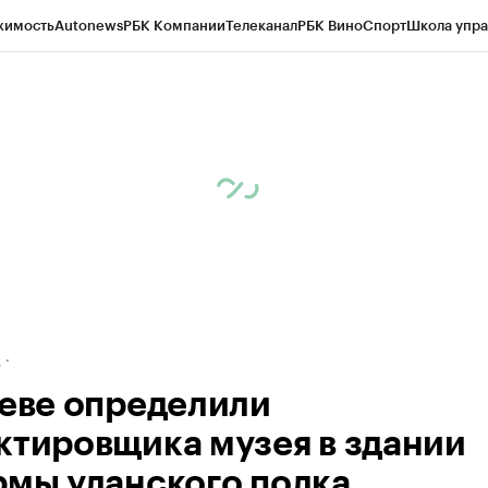
жимость
Autonews
РБК Компании
Телеканал
РБК Вино
Спорт
Школа упра
ипто
РБК Бизнес-среда
Дискуссионный клуб
Исследования
Кредитные 
рагентов
Политика
Экономика
Бизнес
Технологии и медиа
Финансы
Рын
д
севе определили
ктировщика музея в здании
рмы уланского полка