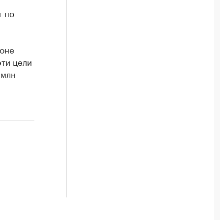
т по
йоне
эти цели
 млн