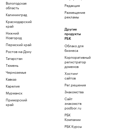
Вологодская
Редакция
область
Размещение
Калининград
рекламы
Краснодарский
край
Другие
Нижний
продукты
Новгород
РБК
Пермский край
Облако для
бизнеса
Ростов-на-Дону
Корпоративный
Татарстан
регистратор
Тюмень
доменов
Черноземье
Хостинг
сайтов
Кавказ
Рег.решения
Карелия
Знакомства
Мурманск
Сайт
Приморский
знакомств
край
podbor.ru
РБК
Компании
РБК Курсы