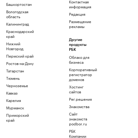
Контактная
Башкортостан
информация
Вологодская
Редакция
область
Размещение
Калининград
рекламы
Краснодарский
край
Другие
Нижний
продукты
Новгород
РБК
Пермский край
Облако для
бизнеса
Ростов-на-Дону
Корпоративный
Татарстан
регистратор
Тюмень
доменов
Черноземье
Хостинг
сайтов
Кавказ
Рег.решения
Карелия
Знакомства
Мурманск
Сайт
Приморский
знакомств
край
podbor.ru
РБК
Компании