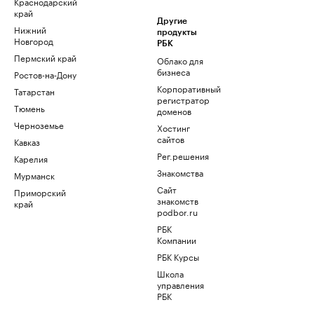
Краснодарский
край
Другие
Нижний
продукты
Новгород
РБК
Пермский край
Облако для
бизнеса
Ростов-на-Дону
Корпоративный
Татарстан
регистратор
Тюмень
доменов
Черноземье
Хостинг
сайтов
Кавказ
Рег.решения
Карелия
Знакомства
Мурманск
Сайт
Приморский
знакомств
край
podbor.ru
РБК
Компании
РБК Курсы
Школа
управления
РБК