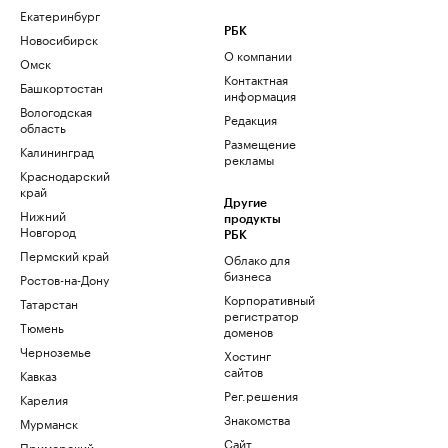
Екатеринбург
РБК
Новосибирск
О компании
Омск
Контактная
Башкортостан
информация
Вологодская
Редакция
область
Размещение
Калининград
рекламы
Краснодарский
край
Другие
Нижний
продукты
Новгород
РБК
Пермский край
Облако для
бизнеса
Ростов-на-Дону
Корпоративный
Татарстан
регистратор
Тюмень
доменов
Черноземье
Хостинг
сайтов
Кавказ
Рег.решения
Карелия
Знакомства
Мурманск
Сайт
Приморский