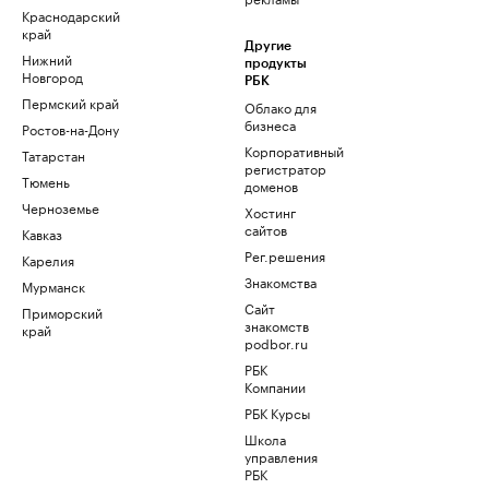
Краснодарский
край
Другие
Нижний
продукты
Новгород
РБК
Пермский край
Облако для
бизнеса
Ростов-на-Дону
Корпоративный
Татарстан
регистратор
Тюмень
доменов
Черноземье
Хостинг
сайтов
Кавказ
Рег.решения
Карелия
Знакомства
Мурманск
Сайт
Приморский
знакомств
край
podbor.ru
РБК
Компании
РБК Курсы
Школа
управления
РБК