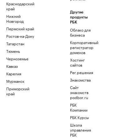
Краснодарский
край
Другие
Нижний
продукты
Новгород
РБК
Пермский край
Облако для
бизнеса
Ростов-на-Дону
Корпоративный
Татарстан
регистратор
Тюмень
доменов
Черноземье
Хостинг
сайтов
Кавказ
Рег.решения
Карелия
Знакомства
Мурманск
Сайт
Приморский
знакомств
край
podbor.ru
РБК
Компании
РБК Курсы
Школа
управления
РБК