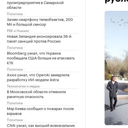
промпредприятие в Самарской
области
Политика
Зачем смартфону телеобъектив, 200
Мп и большой сенсор
РБК и Huawei
Новая Зеландия анонсировала 36-й
пакет санкций против России
Политика
Bloomberg узнал, что Украина
пообещала США больше не атаковать
КТК
Политика
Axios узнал, что OpenAI замедлила
разработку ИИ-модели Astra
Технологии и медиа
В Московской области отменили
ракетную опасность
Политика
Мэр Киева сообщил о пожарах после
взрывов
Политика
CNN узнал, как высший военачальник