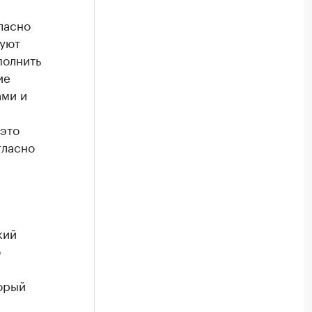
ласно
руют
полнить
ие
ами и
 это
гласно
кий
о
торый