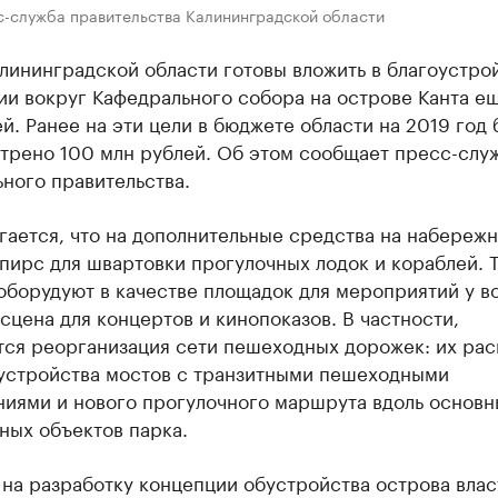
с-служба правительства Калининградской области
лининградской области готовы вложить в благоустро
ии вокруг Кафедрального собора на острове Канта е
й. Ранее на эти цели в бюджете области на 2019 год
трено 100 млн рублей. Об этом сообщает пресс-слу
ного правительства.
ается, что на дополнительные средства на набереж
пирс для швартовки прогулочных лодок и кораблей. 
оборудуют в качестве площадок для мероприятий у в
сцена для концертов и кинопоказов. В частности,
тся реорганизация сети пешеходных дорожек: их ра
 устройства мостов с транзитными пешеходными
ниями и нового прогулочного маршрута вдоль основн
ных объектов парка.
на разработку концепции обустройства острова влас