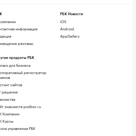
К
РБК Новости
компании
iOS
нтактная информация
Android
дакция
AppGallery
змещение рекламы
угие продукты РБК
лако для бизнеса
рпоративный регистратор
менов
стинг сайтов
г.решения
акомства
йт знакомств podbor.ru
К Компании
К Курсы
ола управления РБК