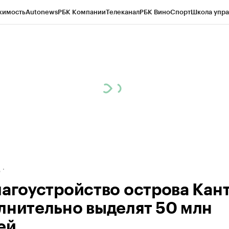
жимость
Autonews
РБК Компании
Телеканал
РБК Вино
Спорт
Школа упра
ипто
РБК Бизнес-среда
Дискуссионный клуб
Исследования
Кредитные 
рагентов
Политика
Экономика
Бизнес
Технологии и медиа
Финансы
Рын
д
лагоустройство острова Кан
лнительно выделят 50 млн
ей