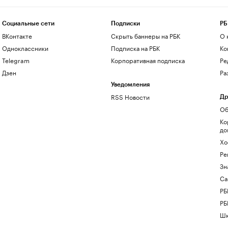
Социальные сети
Подписки
РБ
ВКонтакте
Скрыть баннеры на РБК
О 
Одноклассники
Подписка на РБК
Ко
Telegram
Корпоративная подписка
Ре
Дзен
Ра
Уведомления
RSS Новости
Др
Об
Ко
до
Хо
Ре
Зн
Са
РБ
РБ
Шк