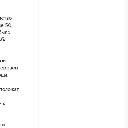
йство
ще 50
 было
жба
ной
Террасы
оды.
сположат
ых
ти