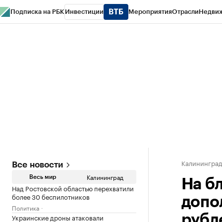
Подписка на РБК
Инвестиции
Мероприятия
Отрасли
Недви
РБК Life
Тренды
Визионеры
Национальные проекты
Город
Стиль
Кр
Спецпроекты СПб
Конференции СПб
Спецпроекты
Проверка конт
Калинингра
Все новости
Калининград
Весь мир
На б
Над Ростовской областью перехватили
более 30 беспилотников
допо
Политика
Украинские дроны атаковали
рубл