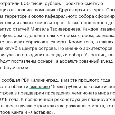
потратили 600 тысяч рублей. Проектно-сметную
ацию выполнила компания «Другая архитектура». Сог
 на территории около Кафедрального собора сформи
сателей и аллею композиторов. Также предложено до
ьптур статуей Микаэла Таривердиева. Каждое изваян
т фонарем с дополнительным прожектором, скамейк
то позволит образовать скверы. Кроме того, в планах
я клумб в центре острова. По мнению архитекторов,
изуально объединит площадь и собор. У лестниц, со
будут поставлены фонари, а асфальтированный въезд
н брусчаткой.
 сообщал РБК Калининград, в марте прошлого года
ьство области
выделило
15 млн рублей на косметичес
строва в преддверии проведения чемпионата мира п
018 года. К полноценной реконструкции планируется
ь после начала строительства разводного моста, ко
тров Канта и «Ластадию».