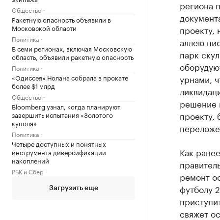
региона 
Общество
документ
Ракетную опасность объявили в
Московской области
проекту,
Политика
аллею пи
В семи регионах, включая Московскую
парк скул
область, объявили ракетную опасность
оборудую
Политика
«Одиссея» Нолана собрала в прокате
урнами, ч
более $1 млрд
ликвидаци
Общество
решение в
Bloomberg узнал, когда планируют
проекту, 
завершить испытания «Золотого
купола»
переложе
Политика
Четыре доступных и понятных
Как ранее
инструмента диверсификации
накоплений
правител
РБК и Сбер
ремонт о
футболу 2
Загрузить еще
приступит
свяжет ос