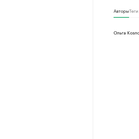
Авторы
Теги
Ольга Козл