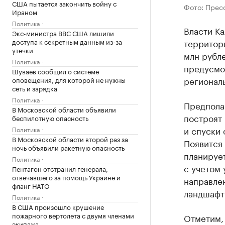
США пытается закончить войну с
Фото: Прес
Ираном
Политика
Власти Ка
Экс-министра ВВС США лишили
доступа к секретным данным из-за
территор
утечки
млн рубле
Политика
предусмо
Шуваев сообщил о системе
региональ
оповещения, для которой не нужны
сеть и зарядка
Политика
Предполаг
В Московской области объявили
построят 
беспилотную опасность
и спуски 
Политика
В Московской области второй раз за
Появится 
ночь объявили ракетную опасность
планируе
Политика
с учетом
Пентагон отстранил генерала,
отвечавшего за помощь Украине и
направле
фланг НАТО
ландшафт
Политика
В США произошло крушение
пожарного вертолета с двумя членами
Отметим, 
экипажа