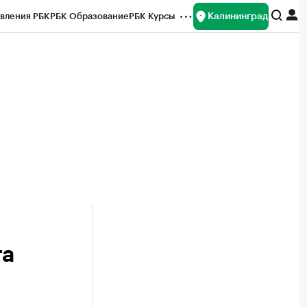
Калининград
вления РБК
РБК Образование
РБК Курсы
рейтинги
Франшизы
Газета
ок наличной валюты
та