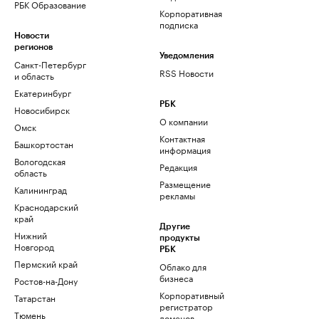
РБК Образование
Корпоративная
подписка
Новости
регионов
Уведомления
Санкт-Петербург
RSS Новости
и область
Екатеринбург
РБК
Новосибирск
О компании
Омск
Контактная
Башкортостан
информация
Вологодская
Редакция
область
Размещение
Калининград
рекламы
Краснодарский
край
Другие
Нижний
продукты
Новгород
РБК
Пермский край
Облако для
бизнеса
Ростов-на-Дону
Корпоративный
Татарстан
регистратор
Тюмень
доменов