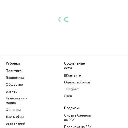
Рубрики
Социальные
сети
Политика
ВКонтакте
Экономика
Одноклассники
Общество
Telegram
Бизнес
Дзен
Технологии и
медиа
Финансы
Подписки
Скрыть баннеры
Биографии
на РБК
База знаний
Подписка на РБК