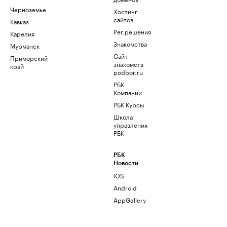
Черноземье
Хостинг
сайтов
Кавказ
Рег.решения
Карелия
Знакомства
Мурманск
Сайт
Приморский
знакомств
край
podbor.ru
РБК
Компании
РБК Курсы
Школа
управления
РБК
РБК
Новости
iOS
Android
AppGallery