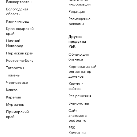
Башкортостан
информация
Вологодская
Редакция
область
Размещение
Калининград
рекламы
Краснодарский
край
Другие
Нижний
продукты
Новгород
РБК
Пермский край
Облако для
бизнеса
Ростов-на-Дону
Корпоративный
Татарстан
регистратор
Тюмень
доменов
Черноземье
Хостинг
сайтов
Кавказ
Рег.решения
Карелия
Знакомства
Мурманск
Сайт
Приморский
знакомств
край
podbor.ru
РБК
Компании