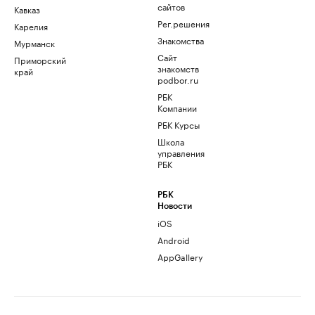
сайтов
Кавказ
Рег.решения
Карелия
Знакомства
Мурманск
Сайт
Приморский
знакомств
край
podbor.ru
РБК
Компании
РБК Курсы
Школа
управления
РБК
РБК
Новости
iOS
Android
AppGallery