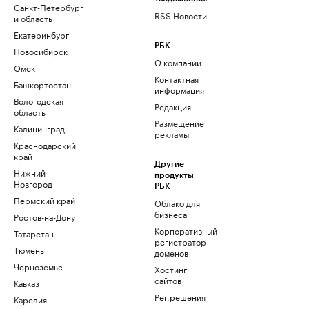
Санкт-Петербург
RSS Новости
и область
Екатеринбург
РБК
Новосибирск
О компании
Омск
Контактная
Башкортостан
информация
Вологодская
Редакция
область
Размещение
Калининград
рекламы
Краснодарский
край
Другие
Нижний
продукты
Новгород
РБК
Пермский край
Облако для
бизнеса
Ростов-на-Дону
Корпоративный
Татарстан
регистратор
Тюмень
доменов
Черноземье
Хостинг
сайтов
Кавказ
Рег.решения
Карелия