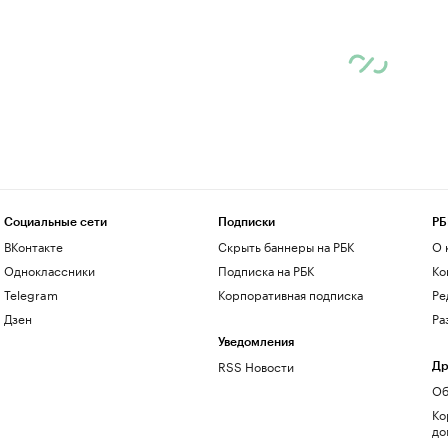
Социальные сети
Подписки
РБ
ВКонтакте
Скрыть баннеры на РБК
О 
Одноклассники
Подписка на РБК
Ко
Telegram
Корпоративная подписка
Ре
Дзен
Ра
Уведомления
RSS Новости
Др
Об
Ко
до