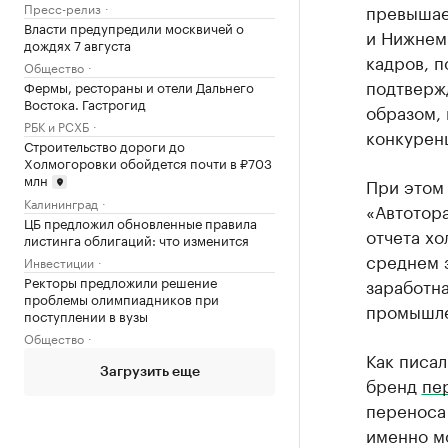
Пресс-релиз
превышает
Власти предупредили москвичей о
и Нижнем
дождях 7 августа
кадров, п
Общество
подтверж
Фермы, рестораны и отели Дальнего
Востока. Гастрогид
образом,
РБК и РСХБ
конкуренц
Строительство дороги до
Холмогоровки обойдется почти в ₽703
млн
При этом 
Калининград
«Автотор
ЦБ предложил обновленные правила
отчета хо
листинга облигаций: что изменится
среднем з
Инвестиции
Ректоры предложили решение
заработн
проблемы олимпиадников при
промышлен
поступлении в вузы
Общество
Как писал
Загрузить еще
бренд
пе
переноса 
именно мо