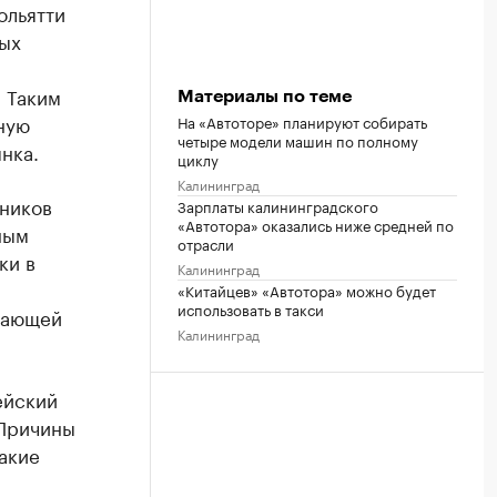
ольятти
ых
 Таким
Материалы по теме
ную
На «Автоторе» планируют собирать
четыре модели машин по полному
нка.
циклу
Калининград
тников
Зарплаты калининградского
«Автотора» оказались ниже средней по
ным
отрасли
ки в
Калининград
«Китайцев» «Автотора» можно будет
использовать в такси
вающей
Калининград
ейский
 Причины
акие