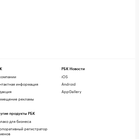
К
РБК Новости
компании
iOS
нтактная информация
Android
дакция
AppGallery
змещение рекламы
угие продукты РБК
лако для бизнеса
рпоративный регистратор
менов