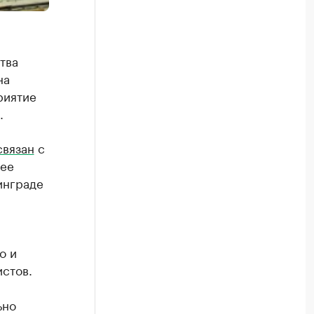
тва
на
риятие
.
связан
с
нее
инграде
о и
стов.
ьно