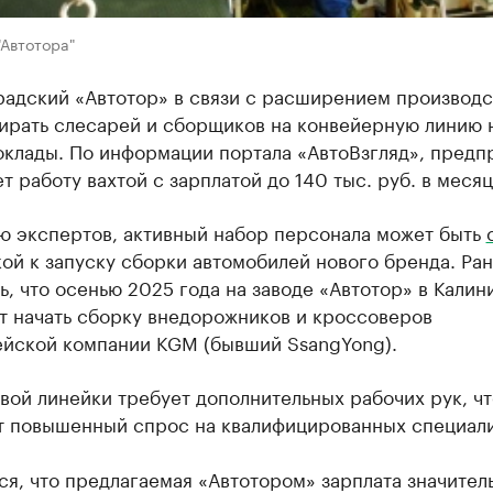
"Автотора"
радский «Автотор» в связи с расширением производс
бирать слесарей и сборщиков на конвейерную линию 
оклады. По информации портала «АвтоВзгляд», предп
т работу вахтой с зарплатой до 140 тыс. руб. в месяц
ю экспертов, активный набор персонала может быть
ой к запуску сборки автомобилей нового бренда. Ра
ь, что осенью 2025 года на заводе «Автотор» в Калин
т начать сборку внедорожников и кроссоверов
йской компании KGM (бывший SsangYong).
вой линейки требует дополнительных рабочих рук, чт
т повышенный спрос на квалифицированных специали
я, что предлагаемая «Автотором» зарплата значител