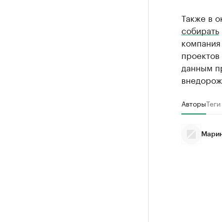
Также в о
собирать
компания
проектов
данным пр
внедорож
Авторы
Теги
Марин