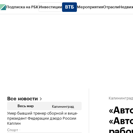
Подписка на РБК
Инвестиции
Мероприятия
Отрасли
Недви
РБК Life
Тренды
Визионеры
Национальные проекты
Город
Стиль
Кр
Спецпроекты СПб
Конференции СПб
Спецпроекты
Проверка конт
Калинингра
Все новости
Калининград
Весь мир
«Авт
Умер бывший тренер сборной и вице-
президент Федерации дзюдо России
«Авт
Каплин
Спорт
рабо