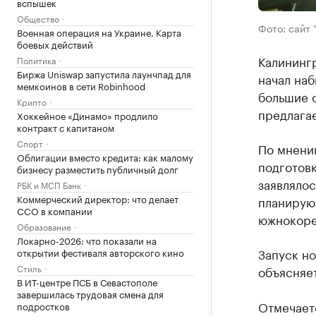
вспышек
Общество
Фото: сайт 
Военная операция на Украине. Карта
боевых действий
Калининг
Политика
Биржа Uniswap запустила лаунчпад для
начал на
мемкоинов в сети Robinhood
большие 
Крипто
предлагае
Хоккейное «Динамо» продлило
контракт с капитаном
Спорт
По мнени
Облигации вместо кредита: как малому
подготовк
бизнесу разместить публичный долг
заявлялос
РБК и МСП Банк
Коммерческий директор: что делает
планирую
CCO в компании
южнокоре
Образование
Локарно-2026: что показали на
Запуск но
открытии фестиваля авторского кино
Стиль
объясняе
В ИТ-центре ПСБ в Севастополе
завершилась трудовая смена для
Отмечаетс
подростков