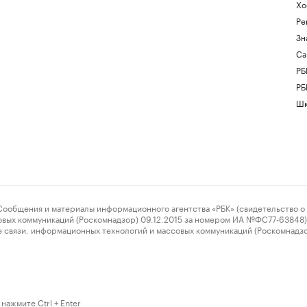
Хо
Ре
Зн
Са
РБ
РБ
Шк
ения и материалы информационного агентства «РБК» (свидетельство о 
овых коммуникаций (Роскомнадзор) 09.12.2015 за номером ИА №ФС77-63848) 
 связи, информационных технологий и массовых коммуникаций (Роскомнадз
нажмите Ctrl + Enter