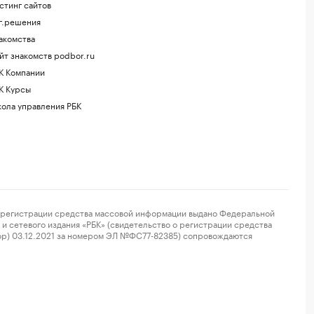
стинг сайтов
г.решения
акомства
йт знакомств podbor.ru
К Компании
К Курсы
ола управления РБК
регистрации средства массовой информации выдано Федеральной
и сетевого издания «РБК» (свидетельство о регистрации средства
ор) 03.12.2021 за номером ЭЛ №ФС77-82385) сопровождаются