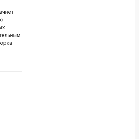
начнет
ас
ых
ительным
борка