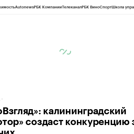
жимость
Autonews
РБК Компании
Телеканал
РБК Вино
Спорт
Школа упра
ипто
РБК Бизнес-среда
Дискуссионный клуб
Исследования
Кредитные 
рагентов
Политика
Экономика
Бизнес
Технологии и медиа
Финансы
Рын
д
оВзгляд»: калининградский
отор» создаст конкуренцию 
чих