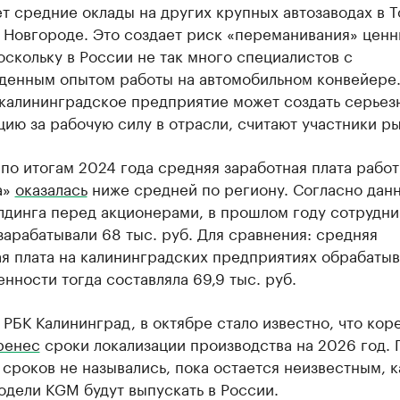
 средние оклады на других крупных автозаводах в Т
 Новгороде. Это создает риск «переманивания» ценн
оскольку в России не так много специалистов с
денным опытом работы на автомобильном конвейере.
 калининградское предприятие может создать серьез
ию за рабочую силу в отрасли, считают участники ры
по итогам 2024 года средняя заработная плата рабо
а»
оказалась
ниже средней по региону. Согласно дан
лдинга перед акционерами, в прошлом году сотрудни
арабатывали 68 тыс. руб. Для сравнения: средняя
ая плата на калининградских предприятиях обрабаты
ности тогда составляла 69,9 тыс. руб.
 РБК Калининград, в октябре стало известно, что кор
ренес
сроки локализации производства на 2026 год.
сроков не назывались, пока остается неизвестным, к
дели KGM будут выпускать в России.