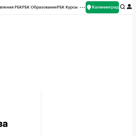
Калининград
вления РБК
РБК Образование
РБК Курсы
рейтинги
Франшизы
Газета
ок наличной валюты
за