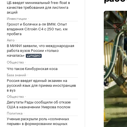
ЦБ введет минимальный free-float в
качестве требования для листинга
акций
Инвестиции
Грохот и болячки а-ля BMW. Опыт
владения Citroёn C4 с 250 тыс. км
пробега
Авто
В МИФИ заявили, что международная
работа вузов России «только
началась»
РАДИО
Общество
Что такое Кинбурнская коса
База знаний
Россия введет единый экзамен на
русский язык для приема иностранцев
в вуз
Общество
Депутаты Рады сообщили об отказе
США в назначении Умерова послом
Политика
Ученые раскрыли роль «солнечных
перьев» в формировании мощных