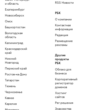
RSS Новости
и область
Екатеринбург
РБК
Новосибирск
О компании
Омск
Контактная
Башкортостан
информация
Вологодская
Редакция
область
Размещение
Калининград
рекламы
Краснодарский
край
Другие
Нижний
продукты
Новгород
РБК
Пермский край
Облако для
бизнеса
Ростов-на-Дону
Корпоративный
Татарстан
регистратор
Тюмень
доменов
Черноземье
Хостинг
сайтов
Кавказ
Рег.решения
Карелия
Знакомства
Мурманск