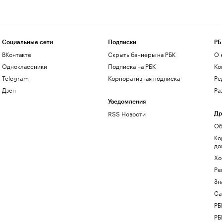
Социальные сети
Подписки
РБ
ВКонтакте
Скрыть баннеры на РБК
О 
Одноклассники
Подписка на РБК
Ко
Telegram
Корпоративная подписка
Ре
Дзен
Ра
Уведомления
RSS Новости
Др
Об
Ко
до
Хо
Ре
Зн
Са
РБ
РБ