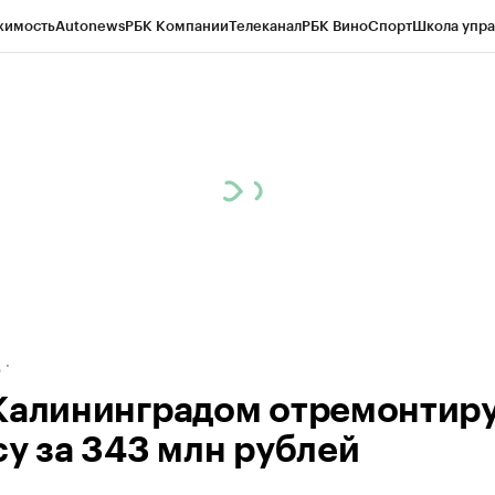
жимость
Autonews
РБК Компании
Телеканал
РБК Вино
Спорт
Школа упра
ипто
РБК Бизнес-среда
Дискуссионный клуб
Исследования
Кредитные 
рагентов
Политика
Экономика
Бизнес
Технологии и медиа
Финансы
Рын
д
Калининградом отремонтир
су за 343 млн рублей