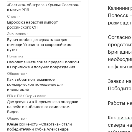
«Балтика» обыграла «Крылья Советов»
Калининг
в матче РПЛ
Полесск 
Спорт
размеще
Евросоюз нарастил импорт
российского СПГ
Экономика
Согласно 
Вучич пообещал сделать все для
предстоит
помощи Украине на «европейском
пути»
Бригадный
Политика
необходим
Самолет выкатился за пределы полосы
асфальтов
в Норильске и получил повреждения
Общество
Как выбрать оптимальное
Заявки на
коммерческое помещение для
Победител
инвестиций
РБК и ПИК Серия плюс
Две девушки в Шереметьево опоздали
Работы не
на рейс и выбежали за самолетом.
Видео
Как
писал
Общество
сквера н
Юные хоккеисты «Спартака» стали
победителями Кубка Александра
займется 