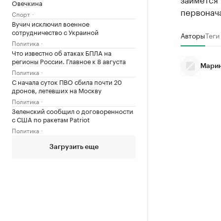
Овечкина
первонача
Спорт
Вучич исключил военное
сотрудничество с Украиной
Авторы
Теги
Политика
Что известно об атаках БПЛА на
регионы России. Главное к 8 августа
Марин
Политика
С начала суток ПВО сбила почти 20
дронов, летевших на Москву
Политика
Зеленский сообщил о договоренности
с США по ракетам Patriot
Политика
Загрузить еще