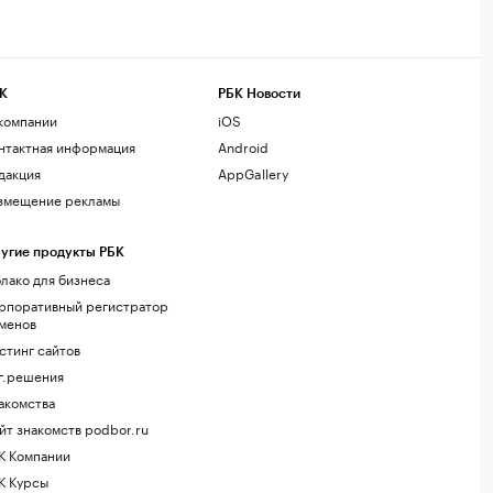
К
РБК Новости
компании
iOS
нтактная информация
Android
дакция
AppGallery
змещение рекламы
угие продукты РБК
лако для бизнеса
рпоративный регистратор
менов
стинг сайтов
г.решения
акомства
йт знакомств podbor.ru
К Компании
К Курсы