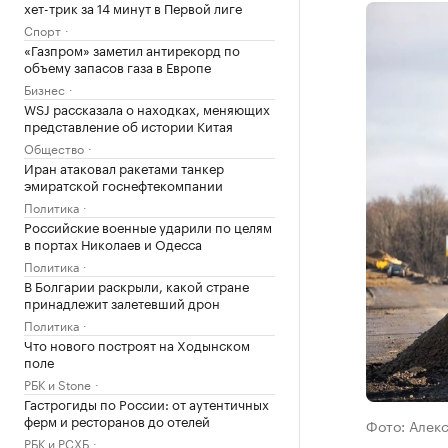
хет-трик за 14 минут в Первой лиге
Спорт
«Газпром» заметил антирекорд по
объему запасов газа в Европе
Бизнес
WSJ рассказала о находках, меняющих
представление об истории Китая
Общество
Иран атаковал ракетами танкер
эмиратской госнефтекомпании
Политика
Российские военные ударили по целям
в портах Николаев и Одесса
Политика
В Болгарии раскрыли, какой стране
принадлежит залетевший дрон
Политика
Что нового построят на Ходынском
поле
РБК и Stone
Гастрогиды по России: от аутентичных
ферм и ресторанов до отелей
Фото: Алек
РБК и РСХБ