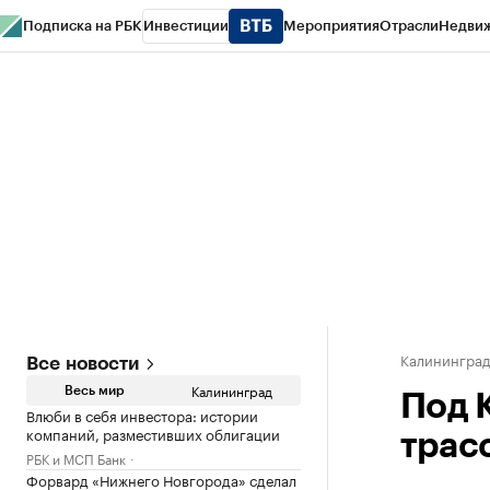
Подписка на РБК
Инвестиции
Мероприятия
Отрасли
Недви
РБК Life
Тренды
Визионеры
Национальные проекты
Город
Стиль
Кр
Спецпроекты СПб
Конференции СПб
Спецпроекты
Проверка конт
Калинингра
Все новости
Калининград
Весь мир
Под 
Влюби в себя инвестора: истории
компаний, разместивших облигации
трас
РБК и МСП Банк
Форвард «Нижнего Новгорода» сделал