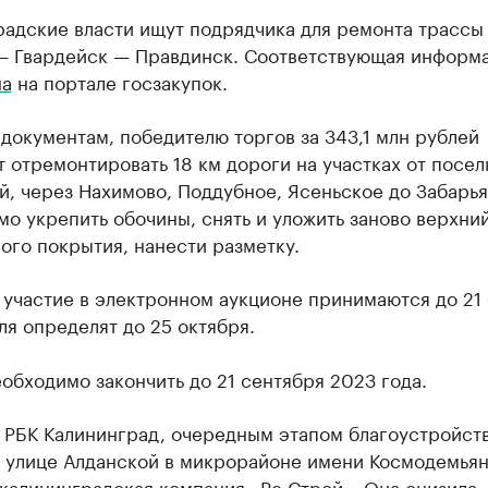
радские власти ищут подрядчика для ремонта трассы
— Гвардейск — Правдинск. Соответствующая информ
на
на портале госзакупок.
документам, победителю торгов за 343,1 млн рублей
 отремонтировать 18 км дороги на участках от посел
, через Нахимово, Поддубное, Ясеньское до Забарья
о укрепить обочины, снять и уложить заново верхни
ого покрытия, нанести разметку.
 участие в электронном аукционе принимаются до 21 
я определят до 25 октября.
обходимо закончить до 21 сентября 2023 года.
РБК Калининград, очередным этапом благоустройст
а улице Алданской в микрорайоне имени Космодемья
калининградская компания «Ре Строй». Она снизила