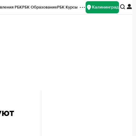
Калининград
вления РБК
РБК Образование
РБК Курсы
рейтинги
Франшизы
Газета
ок наличной валюты
уют