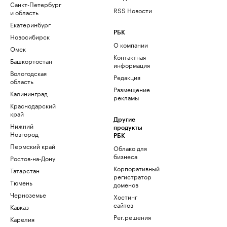
Санкт-Петербург
RSS Новости
и область
Екатеринбург
РБК
Новосибирск
О компании
Омск
Контактная
Башкортостан
информация
Вологодская
Редакция
область
Размещение
Калининград
рекламы
Краснодарский
край
Другие
Нижний
продукты
Новгород
РБК
Пермский край
Облако для
бизнеса
Ростов-на-Дону
Корпоративный
Татарстан
регистратор
Тюмень
доменов
Черноземье
Хостинг
сайтов
Кавказ
Рег.решения
Карелия