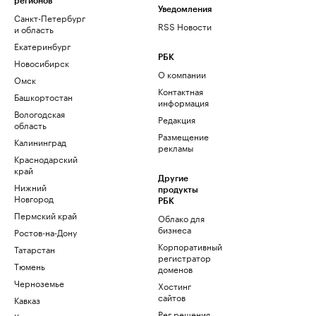
регионов
Уведомления
Санкт-Петербург
RSS Новости
и область
Екатеринбург
РБК
Новосибирск
О компании
Омск
Контактная
Башкортостан
информация
Вологодская
Редакция
область
Размещение
Калининград
рекламы
Краснодарский
край
Другие
Нижний
продукты
Новгород
РБК
Пермский край
Облако для
бизнеса
Ростов-на-Дону
Корпоративный
Татарстан
регистратор
Тюмень
доменов
Черноземье
Хостинг
сайтов
Кавказ
Рег.решения