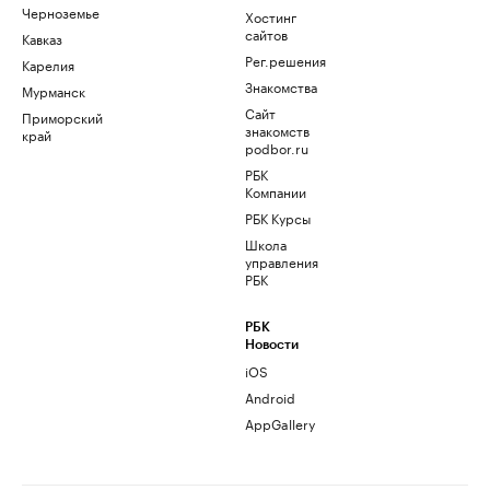
Черноземье
Хостинг
сайтов
Кавказ
Рег.решения
Карелия
Знакомства
Мурманск
Сайт
Приморский
знакомств
край
podbor.ru
РБК
Компании
РБК Курсы
Школа
управления
РБК
РБК
Новости
iOS
Android
AppGallery