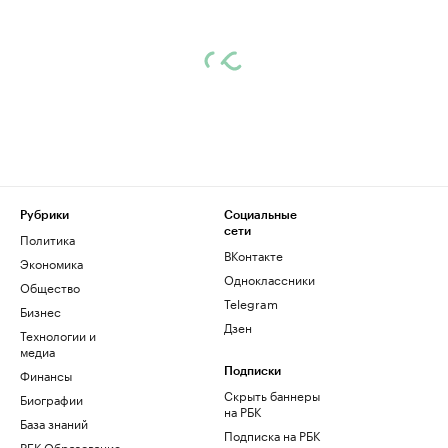
Рубрики
Социальные
сети
Политика
ВКонтакте
Экономика
Одноклассники
Общество
Telegram
Бизнес
Дзен
Технологии и
медиа
Финансы
Подписки
Скрыть баннеры
Биографии
на РБК
База знаний
Подписка на РБК
РБК Образование