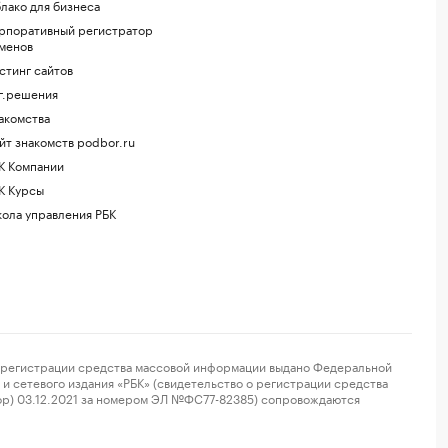
лако для бизнеса
рпоративный регистратор
менов
стинг сайтов
г.решения
акомства
йт знакомств podbor.ru
К Компании
К Курсы
ола управления РБК
регистрации средства массовой информации выдано Федеральной
и сетевого издания «РБК» (свидетельство о регистрации средства
ор) 03.12.2021 за номером ЭЛ №ФС77-82385) сопровождаются