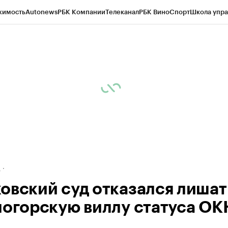
жимость
Autonews
РБК Компании
Телеканал
РБК Вино
Спорт
Школа упра
ипто
РБК Бизнес-среда
Дискуссионный клуб
Исследования
Кредитные 
рагентов
Политика
Экономика
Бизнес
Технологии и медиа
Финансы
Рын
д
овский суд отказался лишат
логорскую виллу статуса ОК