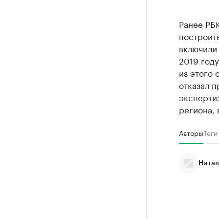
Ранее РБК
построить
включили 
2019 году
из этого 
отказал 
эксперти
региона, 
Авторы
Теги
Натал