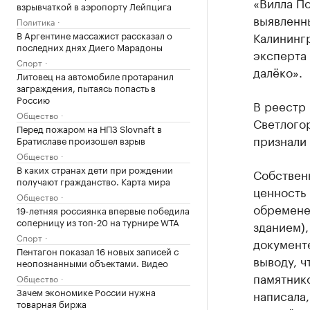
«Вилла По
взрывчаткой в аэропорту Лейпцига
выявленн
Политика
В Аргентине массажист рассказал о
Калинингр
последних днях Диего Марадоны
эксперта 
Спорт
далёко».
Литовец на автомобиле протаранил
заграждения, пытаясь попасть в
Россию
В реестр 
Общество
Светлогор
Перед пожаром на НПЗ Slovnaft в
признали 
Братиславе произошел взрыв
Общество
В каких странах дети при рождении
Собственн
получают гражданство. Карта мира
ценность 
Общество
обремене
19-летняя россиянка впервые победила
соперницу из топ-20 на турнире WTA
зданием),
Спорт
документ
Пентагон показал 16 новых записей с
выводу, ч
неопознанными объектами. Видео
памятник
Общество
Зачем экономике России нужна
написала,
товарная биржа