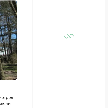
мотрел
следия