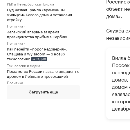
Российск
РБК и Петербургская Биржа
объект не
Суд назвал Трампа «временным
жильцом» Белого дома и остановил
дома».
стройку
Политика
Служба ох
Зеленский впервые за время
президентства прибыл в Сербию
независим
Политика
Как перейти «порог недоверия»:
Слащева и Wylsacom — о новых
Вилла б
технологиях
РАДИО
Поссек
Технологии и медиа
Посольство России назвало инцидент с
наследи
дроном в Лейпциге провокацией
домов,
Политика
домом 
являла
Загрузить еще
которо
декабре