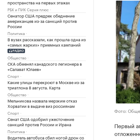
пространства на первых этажах
РБК и ПИК Серия плюс
Сенатор США предрек обеднение
американцев из-за санкций против
России
Политика
В вузах рассказали, как прошла одна из
«самых жарких» приемных кампаний
РАДИО
Общество
СКА обменял канадского легионера в
«Салават Юлаев»
Спорт
Какие улицы перекроют в Москве из-за
триатлона 8 августа. Карта
Общество
Мельникова назвала мерзким отказ
Хорватии в выдаче виз россиянам
Фото: Обще
Спорт
Сенат США одобрил ужесточение
санкций против России и Ирана
Первый а
Политика
отложенно
Водитель автобуса сбил ногой дрон со