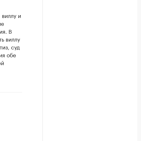
 виллу и
ие
ия. В
ть виллу
тиз, суд
ия обе
ей