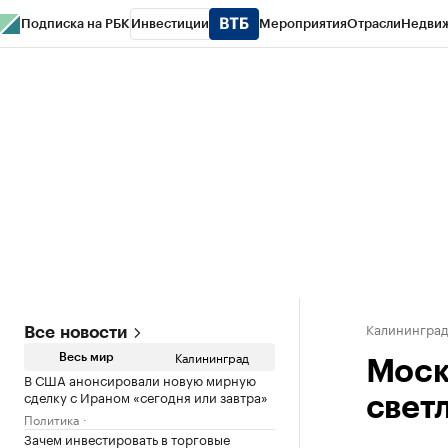
Подписка на РБК
Инвестиции
Мероприятия
Отрасли
Недви
РБК Life
Тренды
Визионеры
Национальные проекты
Город
Стиль
Кр
Спецпроекты СПб
Конференции СПб
Спецпроекты
Проверка конт
Калинингра
Все новости
Калининград
Весь мир
Моск
В США анонсировали новую мирную
сделку с Ираном «сегодня или завтра»
свет
Политика
Зачем инвестировать в торговые