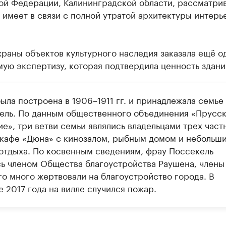
ой Федерации, Калининградской области, рассматри
 имеет в связи с полной утратой архитектуры интерь
раны объектов культурного наследия заказала ещё о
ую экспертизу, которая подтвердила ценность здани
ыла построена в 1906–1911 гг. и принадлежала семье
ель. По данным общественного объединения «Прусс
е», три ветви семьи являлись владельцами трех част
 кафе «Дюна» с кинозалом, рыбным домом и небольш
отдыха. По косвенным сведениям, фрау Поссекель
сь членом Общества благоустройства Раушена, члены
го много жертвовали на благоустройство города. В
 2017 года на вилле случился пожар.