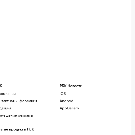
К
РБК Новости
компании
iOS
нтактная информация
Android
дакция
AppGallery
змещение рекламы
угие продукты РБК