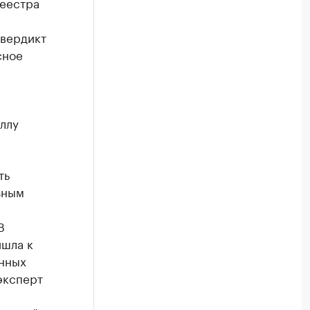
реестра
 вердикт
сное
ллу
ть
зным
В
ишла к
енных
эксперт