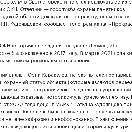
ссекель» в Светлогорске и не стал исключать ее из 
ых ОКН. Ответчик — госслужба охраны памятников
адской области доказала свою правоту, несмотря на
Т.П. Кудрявцевой, сообщает телеграм-канал «Прекра
ОКН историческое здание на улице Ленина, 21 в
ске было включено в 2017 году. В марте 2021 года ви
памятником регионального значения.
ик виллы, Юрий Каракулев, не раз пытался оспарива
и охранный статус объекта (которые являются серье
нием и сильно ограничивают владельца в управлении
 дважды заказывал историко-культурную экспертизу. 
е от 2020 года доцент МАРХИ Татьяна Кудрявцева пр
то вилла Поссекель была включена в перечень выявл
ов нецелесообразно и необоснованно. В заключении 
 что «выдающегося значения для истории и культуры