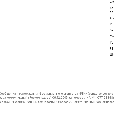
Об
Ко
до
Хо
Ре
Зн
Са
РБ
РБ
Шк
ения и материалы информационного агентства «РБК» (свидетельство о 
овых коммуникаций (Роскомнадзор) 09.12.2015 за номером ИА №ФС77-63848) 
 связи, информационных технологий и массовых коммуникаций (Роскомнадз