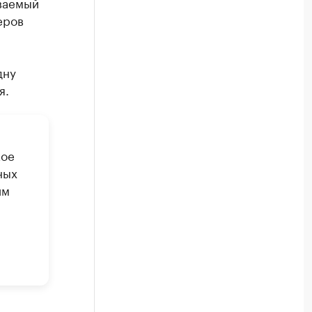
ваемый
еров
дну
я.
кое
ных
им