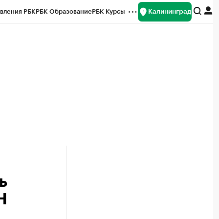
Калининград
вления РБК
РБК Образование
РБК Курсы
рейтинги
Франшизы
Газета
ок наличной валюты
ь
Н