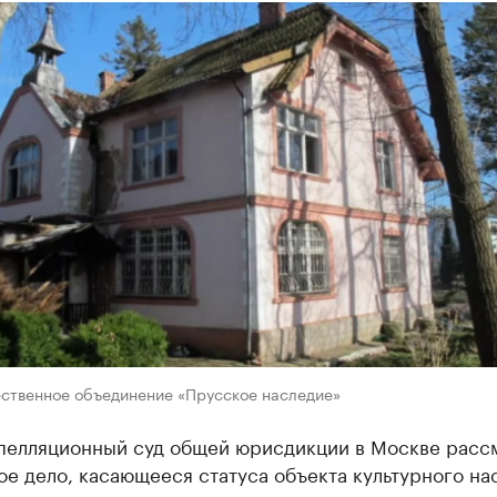
ственное объединение «Прусское наследие»
пелляционный суд общей юрисдикции в Москве расс
е дело, касающееся статуса объекта культурного на