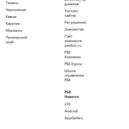
Тюмень
доменов
Черноземье
Хостинг
сайтов
Кавказ
Рег.решения
Карелия
Знакомства
Мурманск
Сайт
Приморский
знакомств
край
podbor.ru
РБК
Компании
РБК Курсы
Школа
управления
РБК
РБК
Новости
iOS
Android
AppGallery