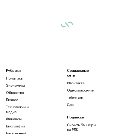
Рубрики
Социальные
сети
Политика
ВКонтакте
Экономика
Одноклассники
Общество
Telegram
Бизнес
Дзен
Технологии и
медиа
Финансы
Подписки
Скрыть баннеры
Биографии
на РБК
База знаний