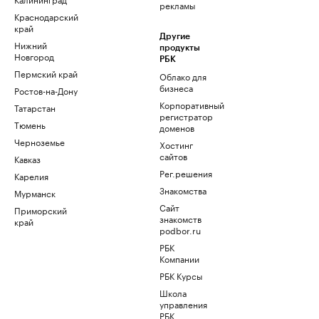
рекламы
Краснодарский
край
Другие
Нижний
продукты
Новгород
РБК
Пермский край
Облако для
бизнеса
Ростов-на-Дону
Корпоративный
Татарстан
регистратор
Тюмень
доменов
Черноземье
Хостинг
сайтов
Кавказ
Рег.решения
Карелия
Знакомства
Мурманск
Сайт
Приморский
знакомств
край
podbor.ru
РБК
Компании
РБК Курсы
Школа
управления
РБК