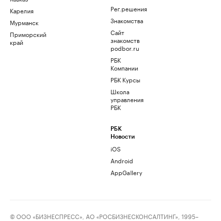
Рег.решения
Карелия
Знакомства
Мурманск
Сайт
Приморский
знакомств
край
podbor.ru
РБК
Компании
РБК Курсы
Школа
управления
РБК
РБК
Новости
iOS
Android
AppGallery
© ООО «БИЗНЕСПРЕСС», АО «РОСБИЗНЕСКОНСАЛТИНГ», 1995–