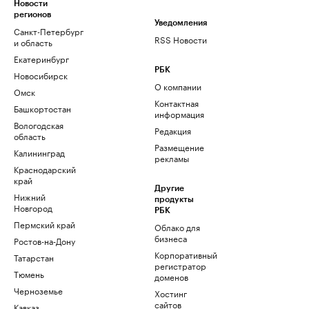
Новости
регионов
Уведомления
Санкт-Петербург
RSS Новости
и область
Екатеринбург
РБК
Новосибирск
О компании
Омск
Контактная
Башкортостан
информация
Вологодская
Редакция
область
Размещение
Калининград
рекламы
Краснодарский
край
Другие
Нижний
продукты
Новгород
РБК
Пермский край
Облако для
бизнеса
Ростов-на-Дону
Корпоративный
Татарстан
регистратор
Тюмень
доменов
Черноземье
Хостинг
сайтов
Кавказ