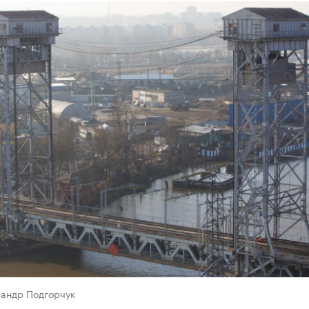
сандр Подгорчук