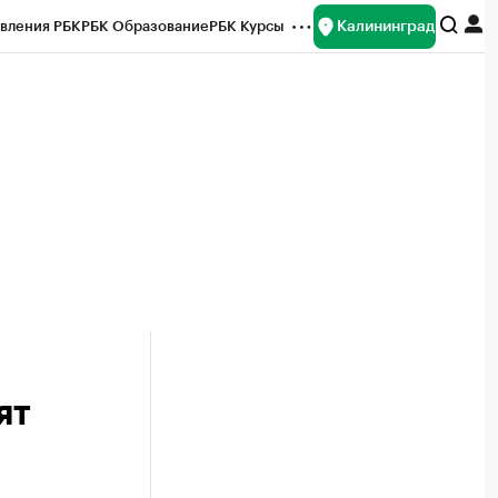
Калининград
вления РБК
РБК Образование
РБК Курсы
рейтинги
Франшизы
Газета
ок наличной валюты
ят