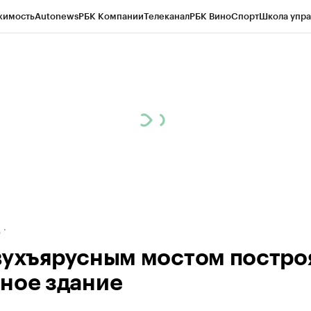
жимость
Autonews
РБК Компании
Телеканал
РБК Вино
Спорт
Школа упра
ипто
РБК Бизнес-среда
Дискуссионный клуб
Исследования
Кредитные 
рагентов
Политика
Экономика
Бизнес
Технологии и медиа
Финансы
Рын
д
вухъярусным мостом постро
ное здание