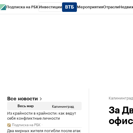
Подписка на РБК
Инвестиции
Мероприятия
Отрасли
Недви
РБК Life
Тренды
Визионеры
Национальные проекты
Город
Стиль
Кр
Спецпроекты СПб
Конференции СПб
Спецпроекты
Проверка конт
Калинингра
Все новости
Калининград
Весь мир
За Д
Из крайности в крайности: как ведут
себя конфликтные личности
офис
Подписка на РБК
Два мирных жителя погибли после атак