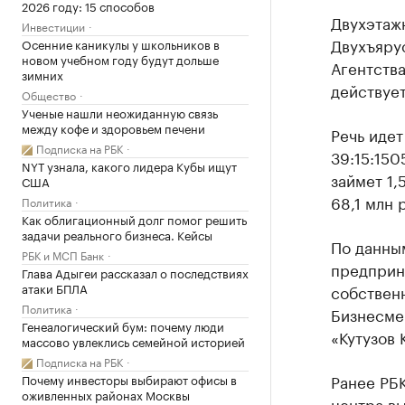
2026 году: 15 способов
Двухэтаж
Инвестиции
Двухъяру
Осенние каникулы у школьников в
новом учебном году будут дольше
Агентств
зимних
действует
Общество
Ученые нашли неожиданную связь
между кофе и здоровьем печени
Речь идет
Подписка на РБК
39:15:150
NYT узнала, какого лидера Кубы ищут
займет 1,
США
68,1 млн 
Политика
Как облигационный долг помог решить
задачи реального бизнеса. Кейсы
По данным
РБК и МСП Банк
предприни
Глава Адыгеи рассказал о последствиях
атаки БПЛА
собствен
Политика
Бизнесмен
Генеалогический бум: почему люди
«Кутузов 
массово увлеклись семейной историей
Подписка на РБК
Ранее РБ
Почему инвесторы выбирают офисы в
оживленных районах Москвы
центра вы