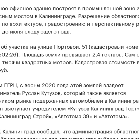
ное офисное здание построят в промышленной зоне 
сным мостом в Калининграде. Разрешение областног
а по архитектуре, градостроению и перспективному 
 до июня следующего года.
 об участке на улице Портовой, 51 (кадастровый номе
502:26). Площадь земли превышает 2,4 гектара. Сам 
5 тысячи квадратных метров. Кадастровая стоимость
руб.
 ЕГРН, с весны 2020 года этой землей владеет
матель Руслан Кутузов, который также является
ником рынка подержанных автомобилей в Калинингра
 выступает учредителем «Кутузов Калининград-Торг»
Калининград-Строй», «Автотема 39» и «Автотема».
К Калининград
сообщал
, что администрация областно
брала подрядчика для строительства дублера двухъя