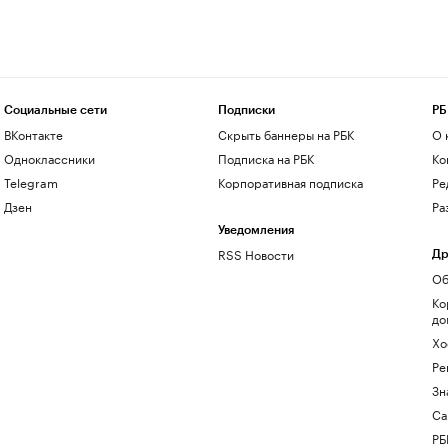
Социальные сети
Подписки
РБ
ВКонтакте
Скрыть баннеры на РБК
О 
Одноклассники
Подписка на РБК
Ко
Telegram
Корпоративная подписка
Ре
Дзен
Ра
Уведомления
RSS Новости
Др
Об
Ко
до
Хо
Ре
Зн
Са
РБ