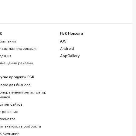
К
РБК Новости
компании
iOS
нтактная информация
Android
дакция
AppGallery
змещение рекламы
угие продукты РБК
лако для бизнеса
рпоративный регистратор
менов
стинг сайтов
г.решения
акомства
йт знакомств podbor.ru
К Компании