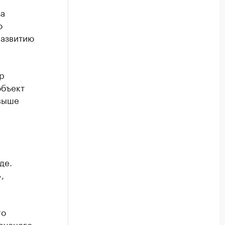
за
о
развитию
р
объект
 выше
де.
,
го
русного