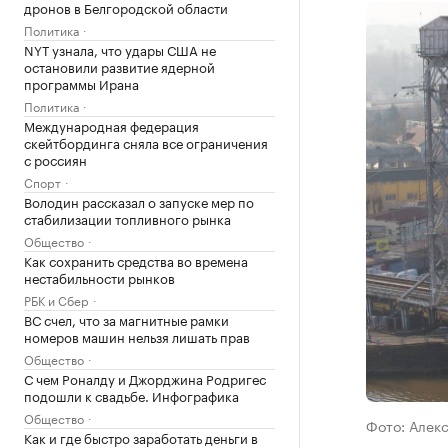
дронов в Белгородской области
Политика
NYT узнала, что удары США не
остановили развитие ядерной
программы Ирана
Политика
Международная федерация
скейтбординга сняла все ограничения
с россиян
Спорт
Володин рассказал о запуске мер по
стабилизации топливного рынка
Общество
Как сохранить средства во времена
нестабильности рынков
РБК и Сбер
ВС счел, что за магнитные рамки
номеров машин нельзя лишать прав
Общество
С чем Роналду и Джорджина Родригес
подошли к свадьбе. Инфографика
Общество
Фото: Алек
Как и где быстро заработать деньги в