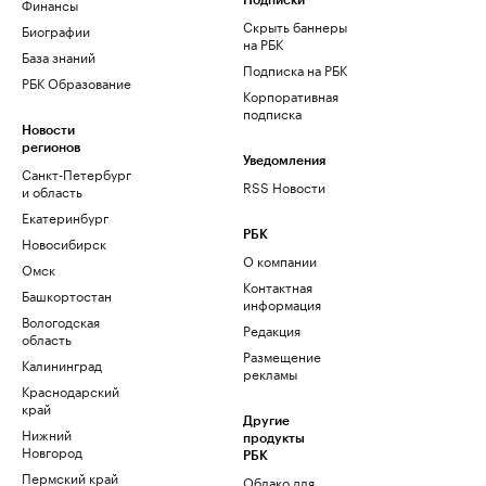
Финансы
Подписки
Скрыть баннеры
Биографии
на РБК
База знаний
Подписка на РБК
РБК Образование
Корпоративная
подписка
Новости
регионов
Уведомления
Санкт-Петербург
RSS Новости
и область
Екатеринбург
РБК
Новосибирск
О компании
Омск
Контактная
Башкортостан
информация
Вологодская
Редакция
область
Размещение
Калининград
рекламы
Краснодарский
край
Другие
Нижний
продукты
Новгород
РБК
Пермский край
Облако для