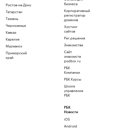
бизнеса
Ростов-на-Дону
Корпоративный
Татарстан
регистратор
Тюмень
доменов
Черноземье
Хостинг
сайтов
Кавказ
Рег.решения
Карелия
Знакомства
Мурманск
Сайт
Приморский
знакомств
край
podbor.ru
РБК
Компании
РБК Курсы
Школа
управления
РБК
РБК
Новости
iOS
Android