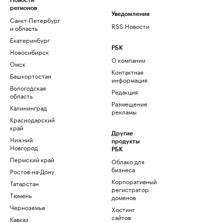
Новости
регионов
Уведомления
Санкт-Петербург
RSS Новости
и область
Екатеринбург
РБК
Новосибирск
О компании
Омск
Контактная
Башкортостан
информация
Вологодская
Редакция
область
Размещение
Калининград
рекламы
Краснодарский
край
Другие
Нижний
продукты
Новгород
РБК
Пермский край
Облако для
бизнеса
Ростов-на-Дону
Корпоративный
Татарстан
регистратор
Тюмень
доменов
Черноземье
Хостинг
сайтов
Кавказ