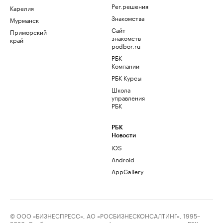
Рег.решения
Карелия
Знакомства
Мурманск
Сайт
Приморский
знакомств
край
podbor.ru
РБК
Компании
РБК Курсы
Школа
управления
РБК
РБК
Новости
iOS
Android
AppGallery
© ООО «БИЗНЕСПРЕСС», АО «РОСБИЗНЕСКОНСАЛТИНГ», 1995–