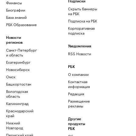
Финансы
Подписки
Скрыть баннеры
Биографии
на РБК
База знаний
Подписка на РБК
РБК Образование
Корпоративная
подписка
Новости
регионов
Уведомления
Санкт-Петербург
RSS Новости
и область
Екатеринбург
РБК
Новосибирск
О компании
Омск
Контактная
Башкортостан
информация
Вологодская
Редакция
область
Размещение
Калининград
рекламы
Краснодарский
край
Другие
Нижний
продукты
Новгород
РБК
Пермский край
Облако для