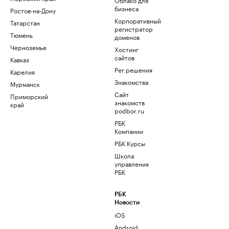
бизнеса
Ростов-на-Дону
Корпоративный
Татарстан
регистратор
Тюмень
доменов
Черноземье
Хостинг
сайтов
Кавказ
Рег.решения
Карелия
Знакомства
Мурманск
Сайт
Приморский
знакомств
край
podbor.ru
РБК
Компании
РБК Курсы
Школа
управления
РБК
РБК
Новости
iOS
Android