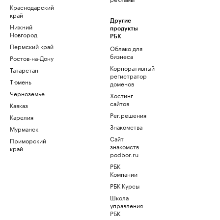
Краснодарский
край
Другие
Нижний
продукты
Новгород
РБК
Пермский край
Облако для
бизнеса
Ростов-на-Дону
Корпоративный
Татарстан
регистратор
Тюмень
доменов
Черноземье
Хостинг
сайтов
Кавказ
Рег.решения
Карелия
Знакомства
Мурманск
Сайт
Приморский
знакомств
край
podbor.ru
РБК
Компании
РБК Курсы
Школа
управления
РБК