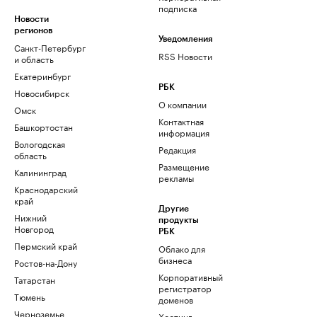
подписка
Новости
регионов
Уведомления
Санкт-Петербург
RSS Новости
и область
Екатеринбург
РБК
Новосибирск
О компании
Омск
Контактная
Башкортостан
информация
Вологодская
Редакция
область
Размещение
Калининград
рекламы
Краснодарский
край
Другие
Нижний
продукты
Новгород
РБК
Пермский край
Облако для
бизнеса
Ростов-на-Дону
Корпоративный
Татарстан
регистратор
Тюмень
доменов
Черноземье
Хостинг