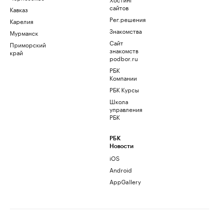
сайтов
Кавказ
Рег.решения
Карелия
Знакомства
Мурманск
Сайт
Приморский
знакомств
край
podbor.ru
РБК
Компании
РБК Курсы
Школа
управления
РБК
РБК
Новости
iOS
Android
AppGallery