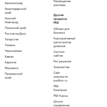
Размещение
Калининград
рекламы
Краснодарский
край
Другие
Нижний
продукты
Новгород
РБК
Пермский край
Облако для
бизнеса
Ростов-на-Дону
Корпоративный
Татарстан
регистратор
Тюмень
доменов
Черноземье
Хостинг
сайтов
Кавказ
Рег.решения
Карелия
Знакомства
Мурманск
Сайт
Приморский
знакомств
край
podbor.ru
РБК
Компании
РБК Курсы
Школа
управления