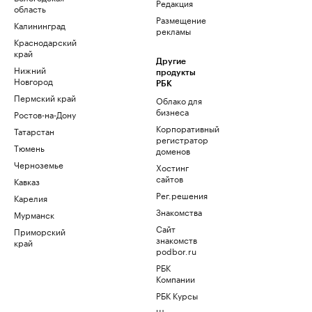
Редакция
область
Размещение
Калининград
рекламы
Краснодарский
край
Другие
Нижний
продукты
Новгород
РБК
Пермский край
Облако для
бизнеса
Ростов-на-Дону
Корпоративный
Татарстан
регистратор
Тюмень
доменов
Черноземье
Хостинг
сайтов
Кавказ
Рег.решения
Карелия
Знакомства
Мурманск
Сайт
Приморский
знакомств
край
podbor.ru
РБК
Компании
РБК Курсы
Школа