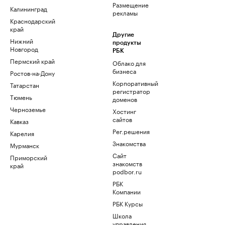
Размещение
Калининград
рекламы
Краснодарский
край
Другие
Нижний
продукты
Новгород
РБК
Пермский край
Облако для
бизнеса
Ростов-на-Дону
Корпоративный
Татарстан
регистратор
Тюмень
доменов
Черноземье
Хостинг
сайтов
Кавказ
Рег.решения
Карелия
Знакомства
Мурманск
Сайт
Приморский
знакомств
край
podbor.ru
РБК
Компании
РБК Курсы
Школа
управления