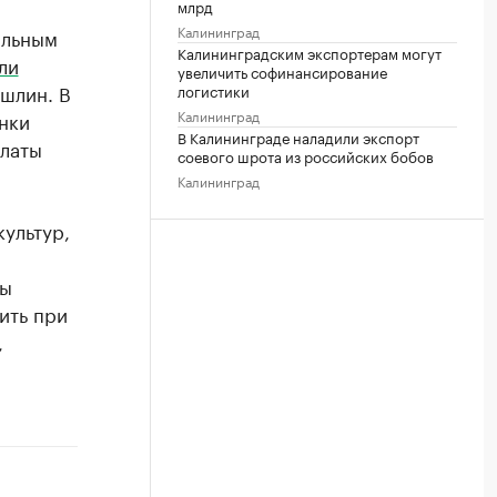
млрд
Калининград
альным
Калининградским экспортерам могут
ли
увеличить софинансирование
ошлин. В
логистики
Калининград
нки
В Калининграде наладили экспорт
платы
соевого шрота из российских бобов
Калининград
культур,
бы
ить при
,