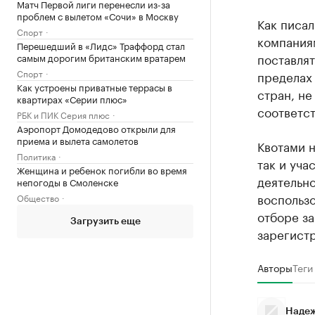
Матч Первой лиги перенесли из-за
проблем с вылетом «Сочи» в Москву
Как писал
Спорт
компания
Перешедший в «Лидс» Траффорд стал
поставлят
самым дорогим британским вратарем
Спорт
пределах 
Как устроены приватные террасы в
стран, не
квартирах «Серии плюс»
соответс
РБК и ПИК Серия плюс
Аэропорт Домодедово открыли для
приема и вылета самолетов
Квотами н
Политика
так и уча
Женщина и ребенок погибли во время
деятельно
непогоды в Смоленске
воспользо
Общество
отборе з
Загрузить еще
зарегист
Авторы
Теги
Надеж