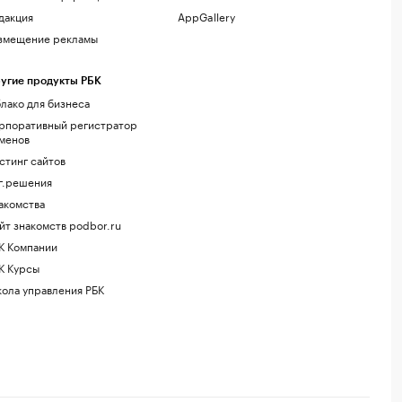
дакция
AppGallery
змещение рекламы
угие продукты РБК
лако для бизнеса
рпоративный регистратор
менов
стинг сайтов
г.решения
акомства
йт знакомств podbor.ru
К Компании
К Курсы
ола управления РБК