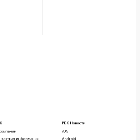
К
РБК Новости
компании
iOS
нтактная информация
Android