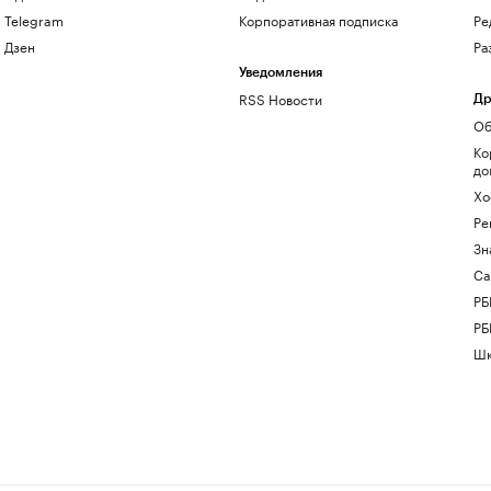
Telegram
Корпоративная подписка
Ре
Дзен
Ра
Уведомления
RSS Новости
Др
Об
Ко
до
Хо
Ре
Зн
Са
РБ
РБ
Шк