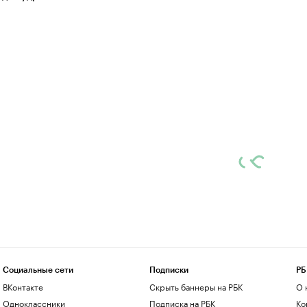
Социальные сети
Подписки
РБ
ВКонтакте
Скрыть баннеры на РБК
О 
Одноклассники
Подписка на РБК
Ко