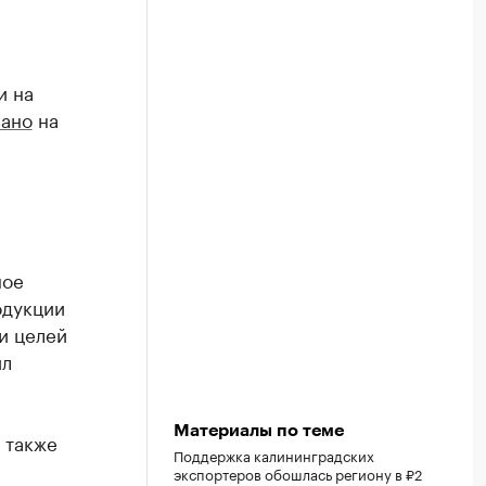
и на
вано
на
ное
одукции
и целей
ил
Материалы по теме
 также
Поддержка калининградских
экспортеров обошлась региону в ₽2