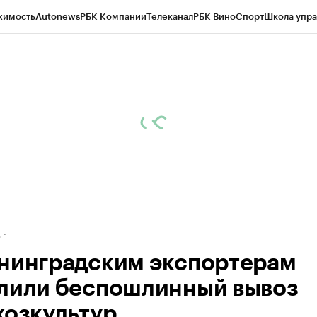
жимость
Autonews
РБК Компании
Телеканал
РБК Вино
Спорт
Школа упра
ипто
РБК Бизнес-среда
Дискуссионный клуб
Исследования
Кредитные 
рагентов
Политика
Экономика
Бизнес
Технологии и медиа
Финансы
Рын
д
нинградским экспортерам
лили беспошлинный вывоз
хозкультур