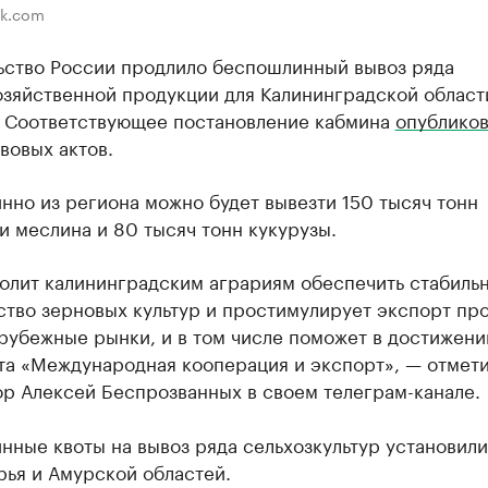
ik.com
ьство России продлило беспошлинный вывоз ряда
озяйственной продукции для Калининградской област
. Соответствующее постановление кабмина
опублико
вовых актов.
но из региона можно будет вывезти 150 тысяч тонн
 меслина и 80 тысяч тонн кукурузы.
волит калининградским аграриям обеспечить стабиль
ство зерновых культур и простимулирует экспорт пр
рубежные рынки, и в том числе поможет в достижени
та «Международная кооперация и экспорт», — отмет
ор Алексей Беспрозванных в своем телеграм-канале.
ные квоты на вывоз ряда сельхозкультур установили
рья и Амурской областей.