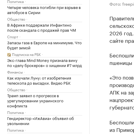
Политика
Фото: freep
Четыре человека погибли при взрыве в
автобусе в Сирии
Правител
Общество
сельскох
В Африке поддержали Инфантино
после скандала с продажей прав ЧМ
2026 год
Спорт
сайте пра
Запасы газа в Европе на минимуме. Что
будет зимой
Беспошлин
Подписка на РБК
Экс-глава Mind Money признала вину
пшеницы и
по «делу брокеров» о хищении ₽7 млрд
Финансы
«Это поз
Как изучали Луну: от изобретения
телескопа до высадки. Видео РБК
производ
Общество
АПК на за
Трамп заявил о прогрессе в
нацпроек
урегулировании украинского
конфликта
губернат
Политика
Гендиректор «ИжАвиа» объявил об
Беспошлин
увольнении
из Примо
Политика