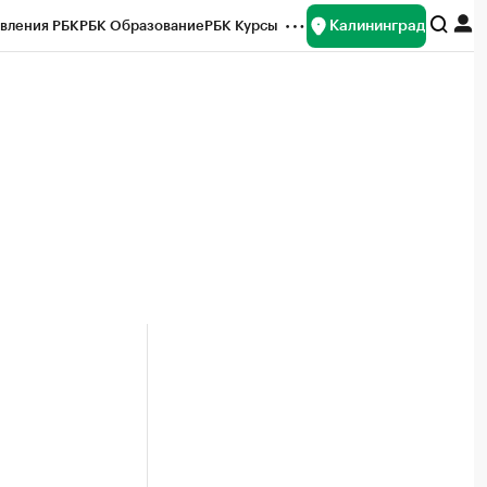
Калининград
вления РБК
РБК Образование
РБК Курсы
рейтинги
Франшизы
Газета
ок наличной валюты