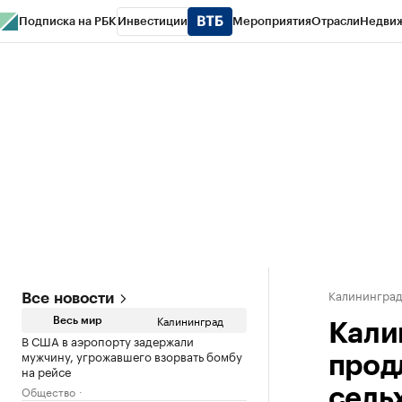
Подписка на РБК
Инвестиции
Мероприятия
Отрасли
Недви
РБК Life
Тренды
Визионеры
Национальные проекты
Город
Стиль
Кр
Спецпроекты СПб
Конференции СПб
Спецпроекты
Проверка конт
Калинингра
Все новости
Калининград
Весь мир
Кали
В США в аэропорту задержали
мужчину, угрожавшего взорвать бомбу
прод
на рейсе
Общество
сель