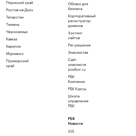
Пермский край
Облако для
бизнеса
Ростов-на-Дону
Корпоративный
Татарстан
регистратор
Тюмень
доменов
Черноземье
Хостинг
сайтов
Кавказ
Рег.решения
Карелия
Знакомства
Мурманск
Сайт
Приморский
знакомств
край
podbor.ru
РБК
Компании
РБК Курсы
Школа
управления
РБК
РБК
Новости
iOS