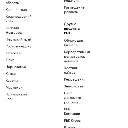
область
Размещение
Калининград
рекламы
Краснодарский
край
Другие
Нижний
продукты
Новгород
РБК
Пермский край
Облако для
бизнеса
Ростов-на-Дону
Корпоративный
Татарстан
регистратор
Тюмень
доменов
Черноземье
Хостинг
сайтов
Кавказ
Рег.решения
Карелия
Знакомства
Мурманск
Сайт
Приморский
знакомств
край
podbor.ru
РБК
Компании
РБК Курсы
Школа