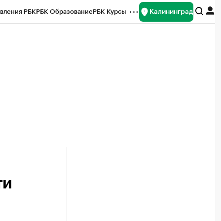
Калининград
вления РБК
РБК Образование
РБК Курсы
рейтинги
Франшизы
Газета
ок наличной валюты
ти