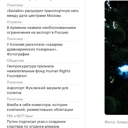
Политика
«Билайн» расширил транспортную сеть
между дата-центрами Москвы
Отрасли
В Армении назвали необоснованными
ограничения на экспорт в Россию
Политика
У Колизея раскопали «казармы
древнеримских пожарных».
Фотографии
Общество
Генпрокуратура признала
нежелательным фонд Human Rights
Foundation
Политика
Аэропорт Жуковский закрыли для
полетов
Политика
Влюби в себя инвестора: истории
компаний, разместивших облигации
РБК и МСП Банк
Путин подписал указ о создании
Фото: Алек
кластера по огранке алмазов