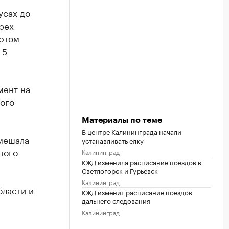
усах до
рех
 этом
 5
мент на
ного
Материалы по теме
В центре Калининграда начали
 мешала
устанавливать елку
ного
Калининград
КЖД изменила расписание поездов в
Светлогорск и Гурьевск
Калининград
бласти и
КЖД изменит расписание поездов
дальнего следования
Калининград