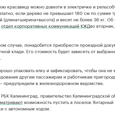
юю красавицу можно довезти в электричке и рельсоб
латно, если дерево не превышает 180 см по сумме т
 (длина+ширина+высота) и весит не более 36 кг. Об
т
отдел корпоративных коммуникаций КЖД
во вторник,
ном случае, понадобится приобрести проездной доку
чной клади. Его стоимость будет зависеть от выбран
.
рошо упаковать елку и зафиксировать, чтобы она не
ледования другим пассажирам и работникам пригород
 — предупредили в железнодорожном ведомстве.
 РБК Калининград, правительство Калининградской о
матривают
возможность пустить в поселок Янтарный
ки с автономным ходом.