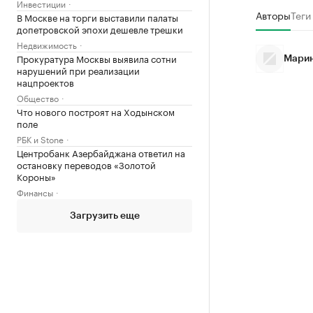
Инвестиции
Авторы
Теги
В Москве на торги выставили палаты
допетровской эпохи дешевле трешки
Недвижимость
Прокуратура Москвы выявила сотни
Марин
нарушений при реализации
нацпроектов
Общество
Что нового построят на Ходынском
поле
РБК и Stone
Центробанк Азербайджана ответил на
остановку переводов «Золотой
Короны»
Финансы
Загрузить еще