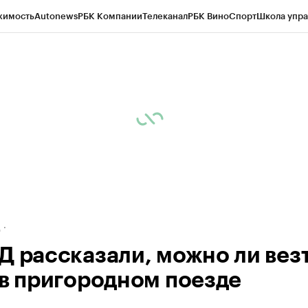
жимость
Autonews
РБК Компании
Телеканал
РБК Вино
Спорт
Школа упра
ипто
РБК Бизнес-среда
Дискуссионный клуб
Исследования
Кредитные 
рагентов
Политика
Экономика
Бизнес
Технологии и медиа
Финансы
Рын
д
Д рассказали, можно ли вез
 в пригородном поезде