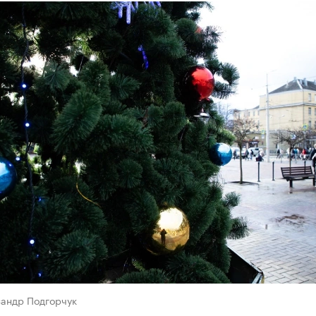
сандр Подгорчук