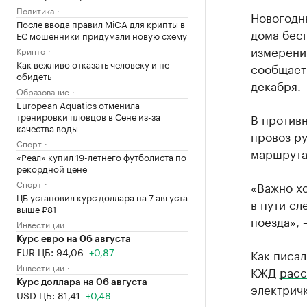
Политика
Новогодн
После ввода правил MiCA для крипты в
дома бесп
ЕС мошенники придумали новую схему
измерений
Крипто
Как вежливо отказать человеку и не
сообщае
обидеть
декабря.
Образование
European Aquatics отменила
тренировки пловцов в Сене из-за
В против
качества воды
провоз ру
Спорт
маршрута
«Реал» купил 19-летнего футболиста по
рекордной цене
Спорт
«Важно хо
ЦБ установил курс доллара на 7 августа
в пути с
выше ₽81
поезда»,
Инвестиции
Курс евро на 06 августа
EUR ЦБ: 94,06
+0,87
Как писал
Инвестиции
КЖД
расс
Курс доллара на 06 августа
электрич
USD ЦБ: 81,41
+0,48