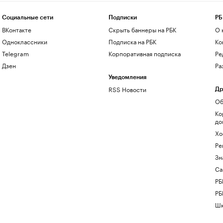
Социальные сети
Подписки
РБ
ВКонтакте
Скрыть баннеры на РБК
О 
Одноклассники
Подписка на РБК
Ко
Telegram
Корпоративная подписка
Ре
Дзен
Ра
Уведомления
RSS Новости
Др
Об
Ко
до
Хо
Ре
Зн
Са
РБ
РБ
Шк