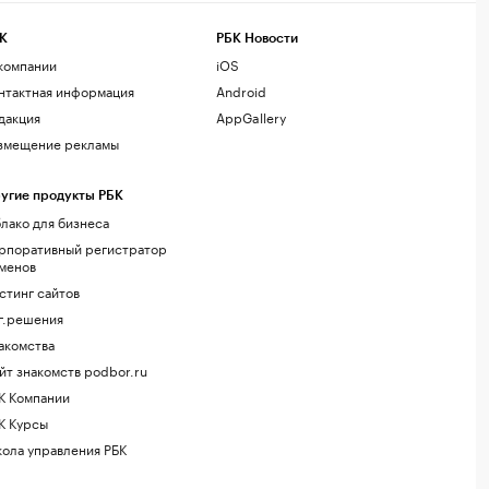
К
РБК Новости
компании
iOS
нтактная информация
Android
дакция
AppGallery
змещение рекламы
угие продукты РБК
лако для бизнеса
рпоративный регистратор
менов
стинг сайтов
г.решения
акомства
йт знакомств podbor.ru
К Компании
К Курсы
ола управления РБК