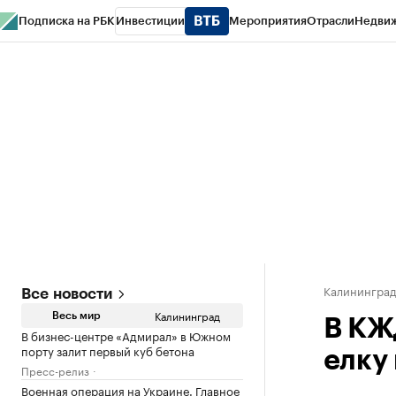
Подписка на РБК
Инвестиции
Мероприятия
Отрасли
Недви
РБК Life
Тренды
Визионеры
Национальные проекты
Город
Стиль
Кр
Спецпроекты СПб
Конференции СПб
Спецпроекты
Проверка конт
Калинингра
Все новости
Калининград
Весь мир
В КЖ
В бизнес-центре «Адмирал» в Южном
порту залит первый куб бетона
елку
Пресс-релиз
Военная операция на Украине. Главное