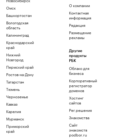
Новосибирск
О компании
Омск
Контактная
Башкортостан
информация
Вологодская
Редакция
область
Размещение
Калининград
рекламы
Краснодарский
край
Другие
Нижний
продукты
Новгород
РБК
Пермский край
Облако для
бизнеса
Ростов-на-Дону
Корпоративный
Татарстан
регистратор
Тюмень
доменов
Черноземье
Хостинг
сайтов
Кавказ
Рег.решения
Карелия
Знакомства
Мурманск
Сайт
Приморский
знакомств
край
podbor.ru